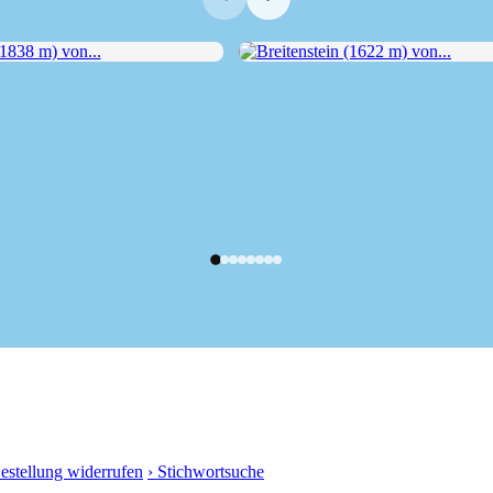
38 m) von...
Breitenstein (1622 m) von...
Bestellung widerrufen
› Stichwortsuche