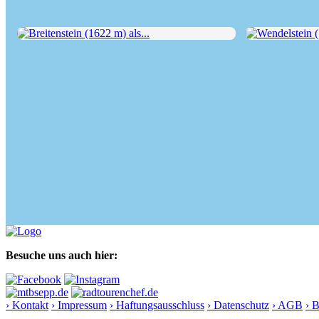
Breitenstein (1622 m) als...
Wendelstein (18
Besuche uns auch hier:
› Kontakt
› Impressum
› Haftungsausschluss
› Datenschutz
› AGB
› 