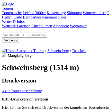
Touren
Tourensuche
Leichte 3000er
Klettersteige
Skitouren
Winterwandern
Hütten
Karte
Bergpartner
Panoramabilder
Wetter & Infos
Wetter & Lawinen
Alpenblumen
Alpentiere
Wegpunkte
Startseite
›
Touren
›
Schweinsberg
›
Drucken
Mangfallgebirge
Schweinsberg (1514 m)
Druckversion
« zur Tourenbeschreibung
PDF-Druckversion erstellen
Hier können Sie sich eine Druckversion der kompletten Tourenbeschr