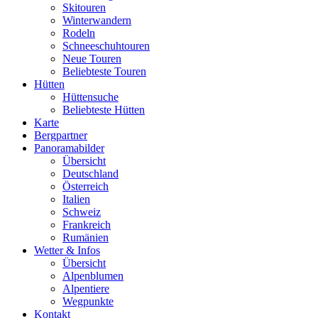
Skitouren
Winterwandern
Rodeln
Schneeschuhtouren
Neue Touren
Beliebteste Touren
Hütten
Hüttensuche
Beliebteste Hütten
Karte
Bergpartner
Panoramabilder
Übersicht
Deutschland
Österreich
Italien
Schweiz
Frankreich
Rumänien
Wetter & Infos
Übersicht
Alpenblumen
Alpentiere
Wegpunkte
Kontakt