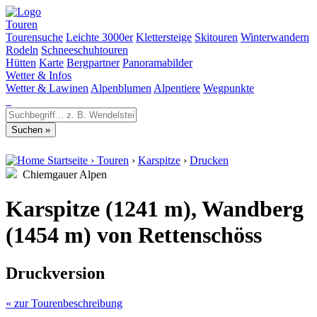
Touren
Tourensuche
Leichte 3000er
Klettersteige
Skitouren
Winterwandern
Rodeln
Schneeschuhtouren
Hütten
Karte
Bergpartner
Panoramabilder
Wetter & Infos
Wetter & Lawinen
Alpenblumen
Alpentiere
Wegpunkte
Startseite
›
Touren
›
Karspitze
›
Drucken
Chiemgauer Alpen
Karspitze (1241 m), Wandberg
(1454 m) von Rettenschöss
Druckversion
« zur Tourenbeschreibung