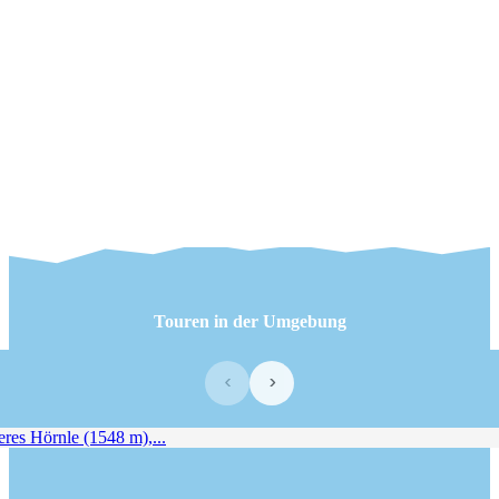
Touren in der Umgebung
‹
›
res Hörnle (1548 m),...