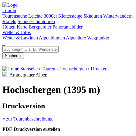
Touren
Tourensuche
Leichte 3000er
Klettersteige
Skitouren
Winterwandern
Rodeln
Schneeschuhtouren
Hütten
Karte
Bergpartner
Panoramabilder
Wetter & Infos
Wetter & Lawinen
Alpenblumen
Alpentiere
Wegpunkte
Startseite
›
Touren
›
Hochschergen
›
Drucken
Ammergauer Alpen
Hochschergen (1395 m)
Druckversion
« zur Tourenbeschreibung
PDF-Druckversion erstellen