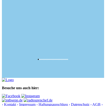
Besuche uns auch hier:
› Kontakt
› Impressum
› Haftungsausschluss
› Datenschutz
› AGB
›