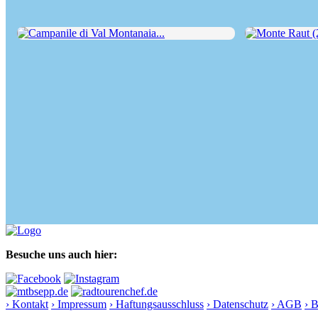
Campanile di Val Montanaia...
Monte Raut (202
Besuche uns auch hier:
› Kontakt
› Impressum
› Haftungsausschluss
› Datenschutz
› AGB
› 