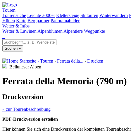
Touren
Tourensuche
Leichte 3000er
Klettersteige
Skitouren
Winterwandern
Hütten
Karte
Bergpartner
Panoramabilder
Wetter & Infos
Wetter & Lawinen
Alpenblumen
Alpentiere
Wegpunkte
Startseite
›
Touren
›
Ferrata della...
›
Drucken
Belluneser Alpen
Ferrata della Memoria (790 m)
Druckversion
« zur Tourenbeschreibung
PDF-Druckversion erstellen
Hier können Sie sich eine Druckversion der kompletten Tourenbeschr