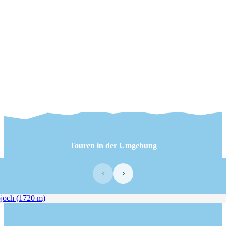
Touren in der Umgebung
‹
›
och (1720 m)