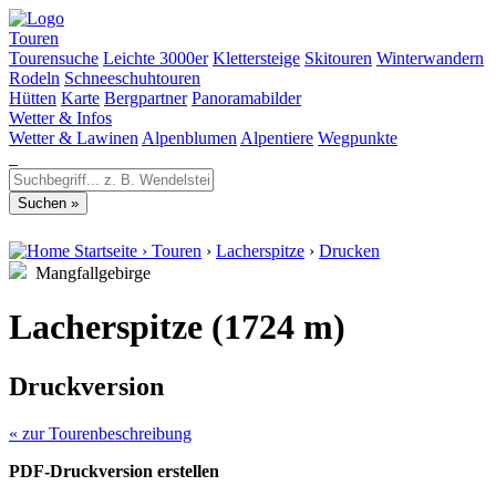
Touren
Tourensuche
Leichte 3000er
Klettersteige
Skitouren
Winterwandern
Rodeln
Schneeschuhtouren
Hütten
Karte
Bergpartner
Panoramabilder
Wetter & Infos
Wetter & Lawinen
Alpenblumen
Alpentiere
Wegpunkte
Startseite
›
Touren
›
Lacherspitze
›
Drucken
Mangfallgebirge
Lacherspitze (1724 m)
Druckversion
« zur Tourenbeschreibung
PDF-Druckversion erstellen