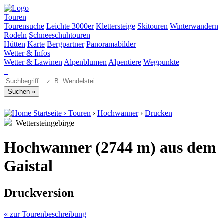
Touren
Tourensuche
Leichte 3000er
Klettersteige
Skitouren
Winterwandern
Rodeln
Schneeschuhtouren
Hütten
Karte
Bergpartner
Panoramabilder
Wetter & Infos
Wetter & Lawinen
Alpenblumen
Alpentiere
Wegpunkte
Startseite
›
Touren
›
Hochwanner
›
Drucken
Wettersteingebirge
Hochwanner (2744 m) aus dem
Gaistal
Druckversion
« zur Tourenbeschreibung