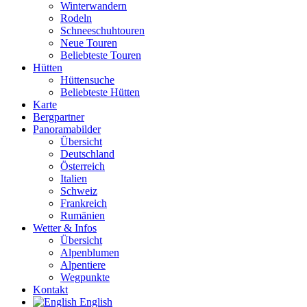
Winterwandern
Rodeln
Schneeschuhtouren
Neue Touren
Beliebteste Touren
Hütten
Hüttensuche
Beliebteste Hütten
Karte
Bergpartner
Panoramabilder
Übersicht
Deutschland
Österreich
Italien
Schweiz
Frankreich
Rumänien
Wetter & Infos
Übersicht
Alpenblumen
Alpentiere
Wegpunkte
Kontakt
English