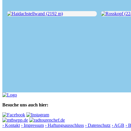
Haidachstellwand (2192 m)
Rosskopf (2246
Besuche uns auch hier:
› Kontakt
› Impressum
› Haftungsausschluss
› Datenschutz
› AGB
› 