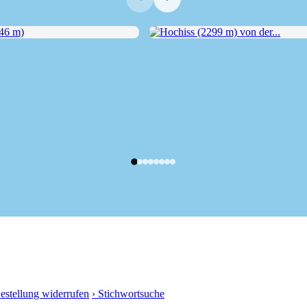
 m)
Hochiss (2299 m) von der...
Bestellung widerrufen
› Stichwortsuche