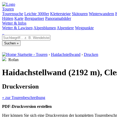
Touren
Tourensuche
Leichte 3000er
Klettersteige
Skitouren
Winterwandern
Hütten
Karte
Bergpartner
Panoramabilder
Wetter & Infos
Wetter & Lawinen
Alpenblumen
Alpentiere
Wegpunkte
Startseite
›
Touren
›
Haidachstellwand
›
Drucken
Rofan
Haidachstellwand (2192 m), Cle
Druckversion
« zur Tourenbeschreibung
PDF-Druckversion erstellen
Hier können Sie sich eine Druckversion der kompletten Tourenbeschr