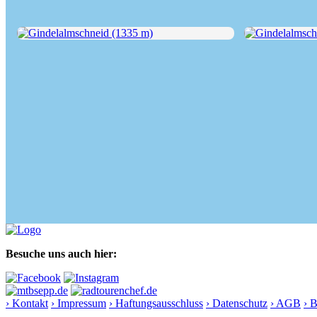
Gindelalmschneid (1335 m)
Gindelalmschnei
Besuche uns auch hier:
› Kontakt
› Impressum
› Haftungsausschluss
› Datenschutz
› AGB
› 