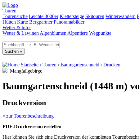
Touren
Tourensuche
Leichte 3000er
Klettersteige
Skitouren
Winterwandern
Hütten
Karte
Bergpartner
Panoramabilder
Wetter & Infos
Wetter & Lawinen
Alpenblumen
Alpentiere
Wegpunkte
Startseite
›
Touren
›
Baumgartenschneid
›
Drucken
Mangfallgebirge
Baumgartenschneid (1448 m) von
Druckversion
« zur Tourenbeschreibung
PDF-Druckversion erstellen
Hier können Sie sich eine Druckversion der kompletten Tourenbeschr