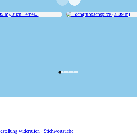
), auch Terner...
Hochgrubbachspitze (2809 m)
Bestellung widerrufen
› Stichwortsuche