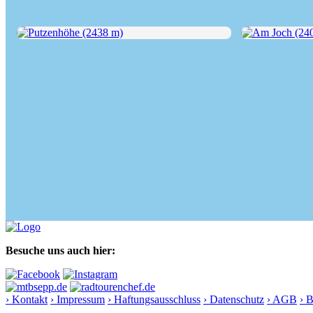
Putzenhöhe (2438 m)
Am Joch (2405 m
Besuche uns auch hier:
› Kontakt
› Impressum
› Haftungsausschluss
› Datenschutz
› AGB
› 