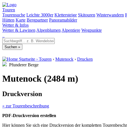
Touren
Tourensuche
Leichte 3000er
Klettersteige
Skitouren
Winterwandern
Hütten
Karte
Bergpartner
Panoramabilder
Wetter & Infos
Wetter & Lawinen
Alpenblumen
Alpentiere
Wegpunkte
Startseite
›
Touren
›
Mutenock
›
Drucken
Pfunderer Berge
Mutenock (2484 m)
Druckversion
« zur Tourenbeschreibung
PDF-Druckversion erstellen
Hier können Sie sich eine Druckversion der kompletten Tourenbeschr