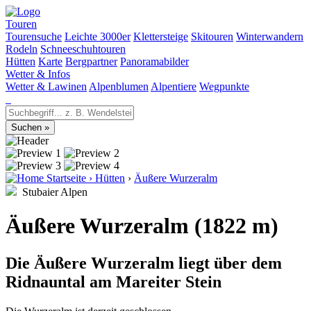
Touren
Tourensuche
Leichte 3000er
Klettersteige
Skitouren
Winterwandern
Rodeln
Schneeschuhtouren
Hütten
Karte
Bergpartner
Panoramabilder
Wetter & Infos
Wetter & Lawinen
Alpenblumen
Alpentiere
Wegpunkte
Startseite
›
Hütten
›
Äußere Wurzeralm
Stubaier Alpen
Äußere Wurzeralm (1822 m)
Die Äußere Wurzeralm liegt über dem
Ridnauntal am Mareiter Stein