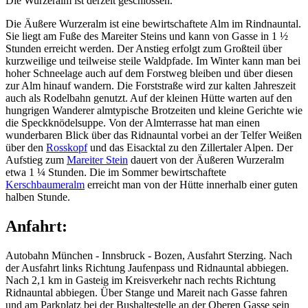
Die Wurzeralm ist derzeit geschlossen.
Die Äußere Wurzeralm ist eine bewirtschaftete Alm im Rindnauntal.
Sie liegt am Fuße des Mareiter Steins und kann von Gasse in 1 ½
Stunden erreicht werden. Der Anstieg erfolgt zum Großteil über
kurzweilige und teilweise steile Waldpfade. Im Winter kann man bei
hoher Schneelage auch auf dem Forstweg bleiben und über diesen
zur Alm hinauf wandern. Die Forststraße wird zur kalten Jahreszeit
auch als Rodelbahn genutzt. Auf der kleinen Hütte warten auf den
hungrigen Wanderer almtypische Brotzeiten und kleine Gerichte wie
die Speckknödelsuppe. Von der Almterrasse hat man einen
wunderbaren Blick über das Ridnauntal vorbei an der Telfer Weißen
über den
Rosskopf
und das Eisacktal zu den Zillertaler Alpen. Der
Aufstieg zum
Mareiter Stein
dauert von der Äußeren Wurzeralm
etwa 1 ¼ Stunden. Die im Sommer bewirtschaftete
Kerschbaumeralm
erreicht man von der Hütte innerhalb einer guten
halben Stunde.
Anfahrt:
Autobahn München - Innsbruck - Bozen, Ausfahrt Sterzing. Nach
der Ausfahrt links Richtung Jaufenpass und Ridnauntal abbiegen.
Nach 2,1 km in Gasteig im Kreisverkehr nach rechts Richtung
Ridnauntal abbiegen. Über Stange und Mareit nach Gasse fahren
und am Parkplatz bei der Bushaltestelle an der Oberen Gasse sein