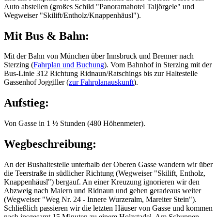
Auto abstellen (großes Schild "Panoramahotel Taljörgele" und
Wegweiser "Skilift/Entholz/Knappenhäusl").
Mit Bus & Bahn:
Mit der Bahn von München über Innsbruck und Brenner nach
Sterzing (
Fahrplan und Buchung
). Vom Bahnhof in Sterzing mit der
Bus-Linie 312 Richtung Ridnaun/Ratschings bis zur Haltestelle
Gassenhof Joggiller (
zur Fahrplanauskunft
).
Aufstieg:
Von Gasse in 1 ½ Stunden (480 Höhenmeter).
Wegbeschreibung:
An der Bushaltestelle unterhalb der Oberen Gasse wandern wir über
die Teerstraße in südlicher Richtung (Wegweiser "Skilift, Entholz,
Knappenhäusl") bergauf. An einer Kreuzung ignorieren wir den
Abzweig nach Maiern und Ridnaun und gehen geradeaus weiter
(Wegweiser "Weg Nr. 24 - Innere Wurzeralm, Mareiter Stein").
Schließlich passieren wir die letzten Häuser von Gasse und kommen
nach insgesamt 15 Minuten zu einem Holzstadel. Am Schuppen