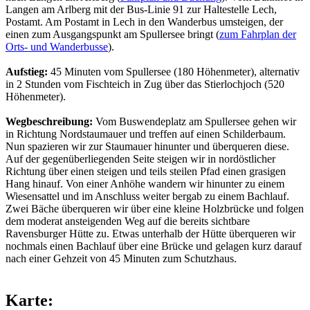
Langen am Arlberg mit der Bus-Linie 91 zur Haltestelle Lech,
Postamt. Am Postamt in Lech in den Wanderbus umsteigen, der
einen zum Ausgangspunkt am Spullersee bringt (
zum Fahrplan der
Orts- und Wanderbusse
).
Aufstieg:
45 Minuten vom Spullersee (180 Höhenmeter), alternativ
in 2 Stunden vom Fischteich in Zug über das Stierlochjoch (520
Höhenmeter).
Wegbeschreibung:
Vom Buswendeplatz am Spullersee gehen wir
in Richtung Nordstaumauer und treffen auf einen Schilderbaum.
Nun spazieren wir zur Staumauer hinunter und überqueren diese.
Auf der gegenüberliegenden Seite steigen wir in nordöstlicher
Richtung über einen steigen und teils steilen Pfad einen grasigen
Hang hinauf. Von einer Anhöhe wandern wir hinunter zu einem
Wiesensattel und im Anschluss weiter bergab zu einem Bachlauf.
Zwei Bäche überqueren wir über eine kleine Holzbrücke und folgen
dem moderat ansteigenden Weg auf die bereits sichtbare
Ravensburger Hütte zu. Etwas unterhalb der Hütte überqueren wir
nochmals einen Bachlauf über eine Brücke und gelagen kurz darauf
nach einer Gehzeit von 45 Minuten zum Schutzhaus.
Karte: