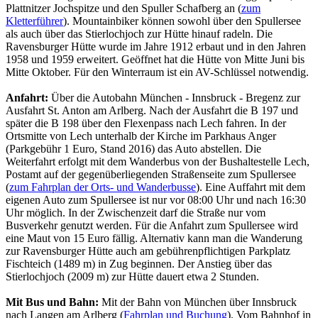
Plattnitzer Jochspitze und den Spuller Schafberg an (
zum
Kletterführer
). Mountainbiker können sowohl über den Spullersee
als auch über das Stierlochjoch zur Hütte hinauf radeln. Die
Ravensburger Hütte wurde im Jahre 1912 erbaut und in den Jahren
1958 und 1959 erweitert. Geöffnet hat die Hütte von Mitte Juni bis
Mitte Oktober. Für den Winterraum ist ein AV-Schlüssel notwendig.
Anfahrt:
Über die Autobahn München - Innsbruck - Bregenz zur
Ausfahrt St. Anton am Arlberg. Nach der Ausfahrt die B 197 und
später die B 198 über den Flexenpass nach Lech fahren. In der
Ortsmitte von Lech unterhalb der Kirche im Parkhaus Anger
(Parkgebühr 1 Euro, Stand 2016) das Auto abstellen. Die
Weiterfahrt erfolgt mit dem Wanderbus von der Bushaltestelle Lech,
Postamt auf der gegenüberliegenden Straßenseite zum Spullersee
(
zum Fahrplan der Orts- und Wanderbusse
). Eine Auffahrt mit dem
eigenen Auto zum Spullersee ist nur vor 08:00 Uhr und nach 16:30
Uhr möglich. In der Zwischenzeit darf die Straße nur vom
Busverkehr genutzt werden. Für die Anfahrt zum Spullersee wird
eine Maut von 15 Euro fällig. Alternativ kann man die Wanderung
zur Ravensburger Hütte auch am gebührenpflichtigen Parkplatz
Fischteich (1489 m) in Zug beginnen. Der Anstieg über das
Stierlochjoch (2009 m) zur Hütte dauert etwa 2 Stunden.
Mit Bus und Bahn:
Mit der Bahn von München über Innsbruck
nach Langen am Arlberg (
Fahrplan und Buchung
). Vom Bahnhof in