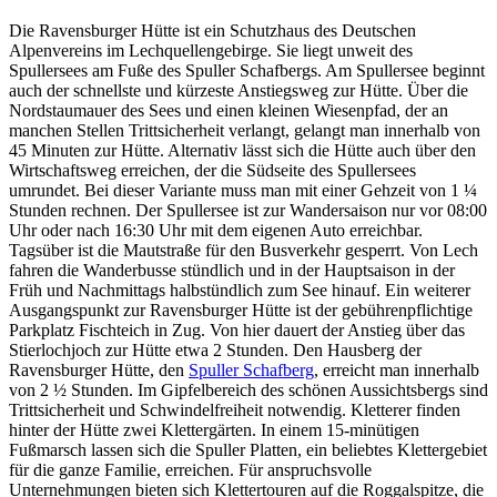
Die Ravensburger Hütte ist ein Schutzhaus des Deutschen
Alpenvereins im Lechquellengebirge. Sie liegt unweit des
Spullersees am Fuße des Spuller Schafbergs. Am Spullersee beginnt
auch der schnellste und kürzeste Anstiegsweg zur Hütte. Über die
Nordstaumauer des Sees und einen kleinen Wiesenpfad, der an
manchen Stellen Trittsicherheit verlangt, gelangt man innerhalb von
45 Minuten zur Hütte. Alternativ lässt sich die Hütte auch über den
Wirtschaftsweg erreichen, der die Südseite des Spullersees
umrundet. Bei dieser Variante muss man mit einer Gehzeit von 1 ¼
Stunden rechnen. Der Spullersee ist zur Wandersaison nur vor 08:00
Uhr oder nach 16:30 Uhr mit dem eigenen Auto erreichbar.
Tagsüber ist die Mautstraße für den Busverkehr gesperrt. Von Lech
fahren die Wanderbusse stündlich und in der Hauptsaison in der
Früh und Nachmittags halbstündlich zum See hinauf. Ein weiterer
Ausgangspunkt zur Ravensburger Hütte ist der gebührenpflichtige
Parkplatz Fischteich in Zug. Von hier dauert der Anstieg über das
Stierlochjoch zur Hütte etwa 2 Stunden. Den Hausberg der
Ravensburger Hütte, den
Spuller Schafberg
, erreicht man innerhalb
von 2 ½ Stunden. Im Gipfelbereich des schönen Aussichtsbergs sind
Trittsicherheit und Schwindelfreiheit notwendig. Kletterer finden
hinter der Hütte zwei Klettergärten. In einem 15-minütigen
Fußmarsch lassen sich die Spuller Platten, ein beliebtes Klettergebiet
für die ganze Familie, erreichen. Für anspruchsvolle
Unternehmungen bieten sich Klettertouren auf die Roggalspitze, die