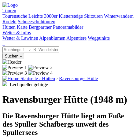
Touren
Tourensuche
Leichte 3000er
Klettersteige
Skitouren
Winterwandern
Rodeln
Schneeschuhtouren
Hütten
Karte
Bergpartner
Panoramabilder
Wetter & Infos
Wetter & Lawinen
Alpenblumen
Alpentiere
Wegpunkte
Startseite
›
Hütten
›
Ravensburger Hütte
Lechquellengebirge
Ravensburger Hütte (1948 m)
Die Ravensburger Hütte liegt am Fuße
des Spuller Schafbergs unweit des
Spullersees