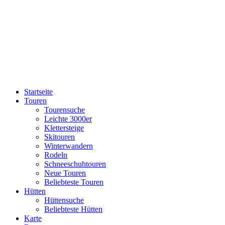
Startseite
Touren
Tourensuche
Leichte 3000er
Klettersteige
Skitouren
Winterwandern
Rodeln
Schneeschuhtouren
Neue Touren
Beliebteste Touren
Hütten
Hüttensuche
Beliebteste Hütten
Karte