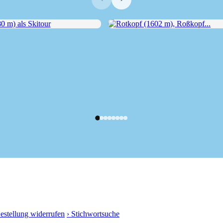
m) als Skitour
Rotkopf (1602 m), Roßkopf...
Bestellung widerrufen
› Stichwortsuche