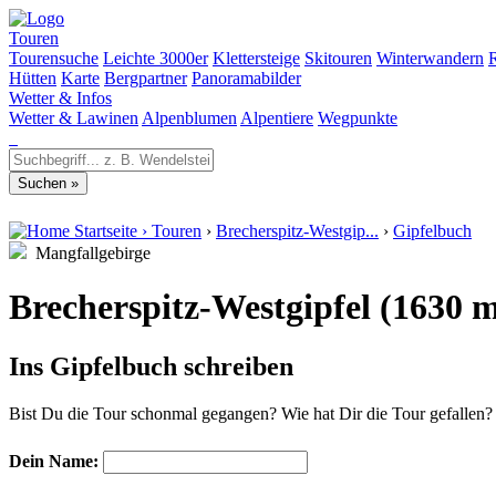
Touren
Tourensuche
Leichte 3000er
Klettersteige
Skitouren
Winterwandern
Hütten
Karte
Bergpartner
Panoramabilder
Wetter & Infos
Wetter & Lawinen
Alpenblumen
Alpentiere
Wegpunkte
Startseite
›
Touren
›
Brecherspitz-Westgip...
›
Gipfelbuch
Mangfallgebirge
Brecherspitz-Westgipfel (1630 m
Ins Gipfelbuch schreiben
Bist Du die Tour schonmal gegangen? Wie hat Dir die Tour gefallen
Dein Name: