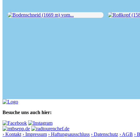
Bodenschneid (1669 m) vom...
Roßkopf (1580 
Besuche uns auch hier:
› Kontakt
› Impressum
› Haftungsausschluss
› Datenschutz
› AGB
› 