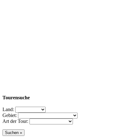
Tourensuche
Land:
Gebiet:
Art der Tour: