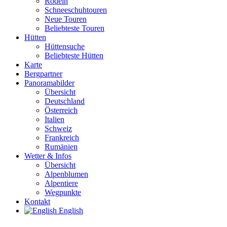
Rodeln
Schneeschuhtouren
Neue Touren
Beliebteste Touren
Hütten
Hüttensuche
Beliebteste Hütten
Karte
Bergpartner
Panoramabilder
Übersicht
Deutschland
Österreich
Italien
Schweiz
Frankreich
Rumänien
Wetter & Infos
Übersicht
Alpenblumen
Alpentiere
Wegpunkte
Kontakt
English