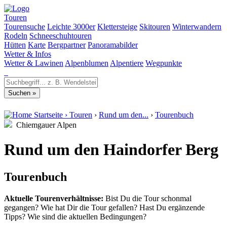
Touren
Tourensuche
Leichte 3000er
Klettersteige
Skitouren
Winterwandern
Rodeln
Schneeschuhtouren
Hütten
Karte
Bergpartner
Panoramabilder
Wetter & Infos
Wetter & Lawinen
Alpenblumen
Alpentiere
Wegpunkte
Startseite
›
Touren
›
Rund um den...
›
Tourenbuch
Chiemgauer Alpen
Rund um den Haindorfer Berg
Tourenbuch
Aktuelle Tourenverhältnisse:
Bist Du die Tour schonmal
gegangen? Wie hat Dir die Tour gefallen? Hast Du ergänzende
Tipps? Wie sind die aktuellen Bedingungen?