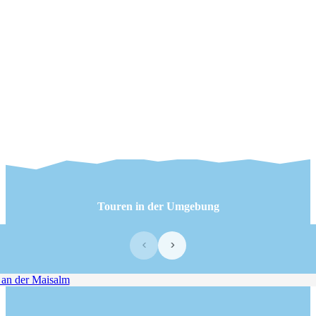
Touren in der Umgebung
‹
›
n der Maisalm