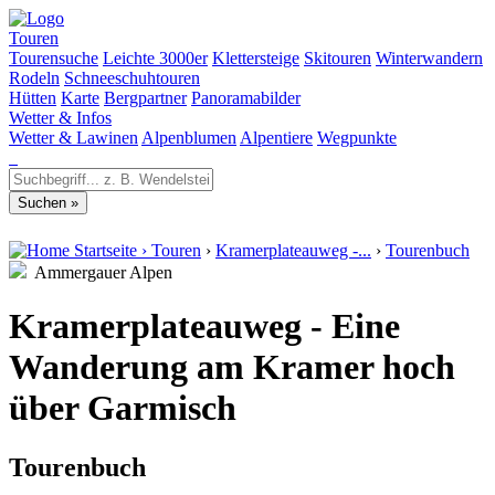
Touren
Tourensuche
Leichte 3000er
Klettersteige
Skitouren
Winterwandern
Rodeln
Schneeschuhtouren
Hütten
Karte
Bergpartner
Panoramabilder
Wetter & Infos
Wetter & Lawinen
Alpenblumen
Alpentiere
Wegpunkte
Startseite
›
Touren
›
Kramerplateauweg -...
›
Tourenbuch
Ammergauer Alpen
Kramerplateauweg - Eine
Wanderung am Kramer hoch
über Garmisch
Tourenbuch