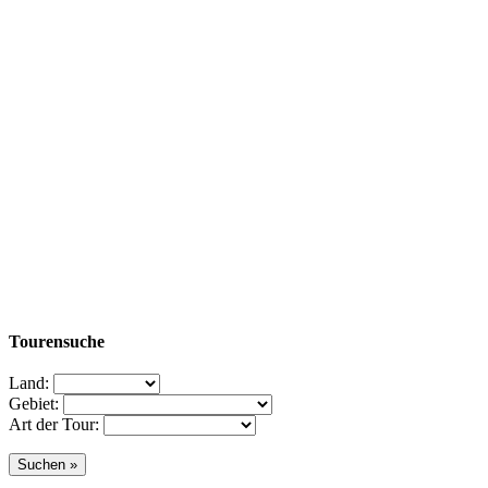
Tourensuche
Land:
Gebiet:
Art der Tour: