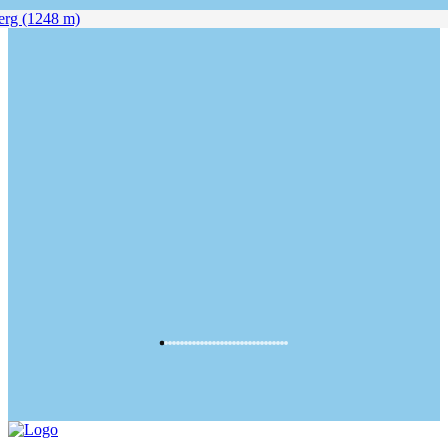
g (1248 m)