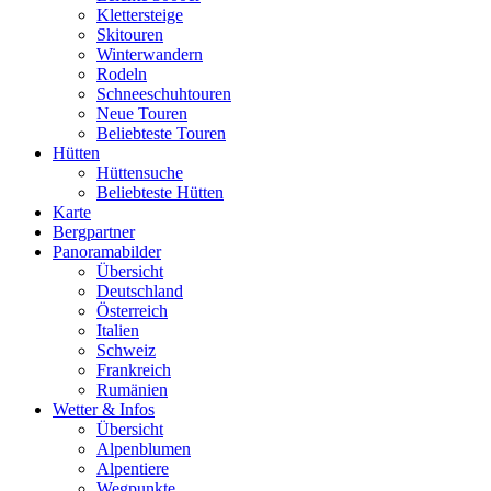
Klettersteige
Skitouren
Winterwandern
Rodeln
Schneeschuhtouren
Neue Touren
Beliebteste Touren
Hütten
Hüttensuche
Beliebteste Hütten
Karte
Bergpartner
Panoramabilder
Übersicht
Deutschland
Österreich
Italien
Schweiz
Frankreich
Rumänien
Wetter & Infos
Übersicht
Alpenblumen
Alpentiere
Wegpunkte