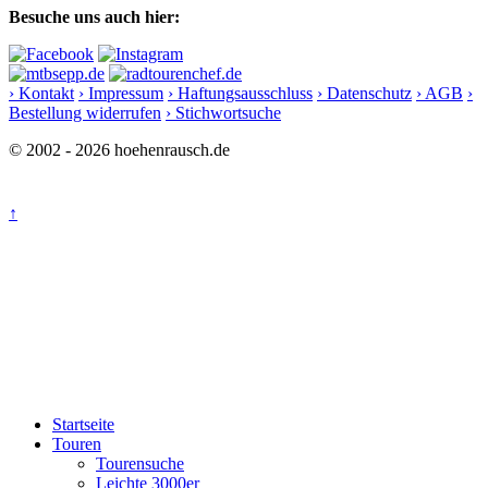
Besuche uns auch hier:
› Kontakt
› Impressum
› Haftungsausschluss
› Datenschutz
› AGB
›
Bestellung widerrufen
› Stichwortsuche
© 2002 - 2026 hoehenrausch.de
↑
Startseite
Touren
Tourensuche
Leichte 3000er