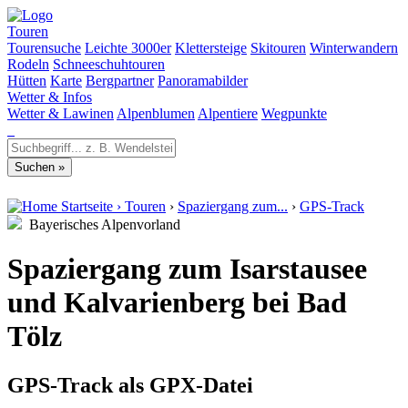
Touren
Tourensuche
Leichte 3000er
Klettersteige
Skitouren
Winterwandern
Rodeln
Schneeschuhtouren
Hütten
Karte
Bergpartner
Panoramabilder
Wetter & Infos
Wetter & Lawinen
Alpenblumen
Alpentiere
Wegpunkte
Startseite
›
Touren
›
Spaziergang zum...
›
GPS-Track
Bayerisches Alpenvorland
Spaziergang zum Isarstausee
und Kalvarienberg bei Bad
Tölz
GPS-Track als GPX-Datei