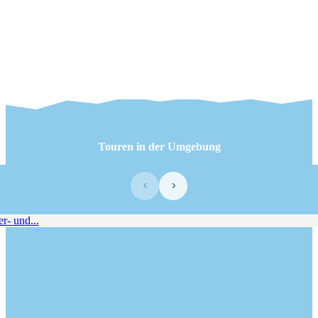
Touren in der Umgebung
‹
›
- und...