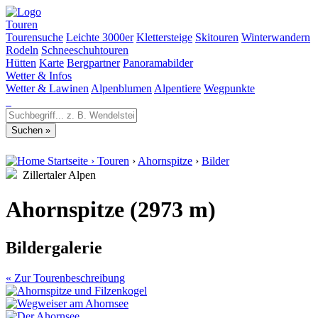
Touren
Tourensuche
Leichte 3000er
Klettersteige
Skitouren
Winterwandern
Rodeln
Schneeschuhtouren
Hütten
Karte
Bergpartner
Panoramabilder
Wetter & Infos
Wetter & Lawinen
Alpenblumen
Alpentiere
Wegpunkte
Startseite
›
Touren
›
Ahornspitze
›
Bilder
Zillertaler Alpen
Ahornspitze (2973 m)
Bildergalerie
« Zur Tourenbeschreibung