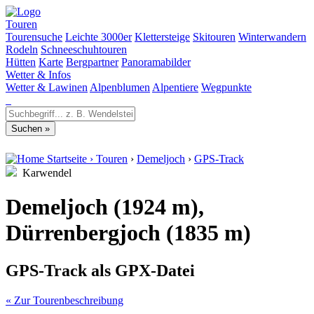
Touren
Tourensuche
Leichte 3000er
Klettersteige
Skitouren
Winterwandern
Rodeln
Schneeschuhtouren
Hütten
Karte
Bergpartner
Panoramabilder
Wetter & Infos
Wetter & Lawinen
Alpenblumen
Alpentiere
Wegpunkte
Startseite
›
Touren
›
Demeljoch
›
GPS-Track
Karwendel
Demeljoch (1924 m),
Dürrenbergjoch (1835 m)
GPS-Track als GPX-Datei
« Zur Tourenbeschreibung