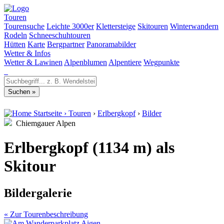
Touren
Tourensuche
Leichte 3000er
Klettersteige
Skitouren
Winterwandern
Rodeln
Schneeschuhtouren
Hütten
Karte
Bergpartner
Panoramabilder
Wetter & Infos
Wetter & Lawinen
Alpenblumen
Alpentiere
Wegpunkte
Startseite
›
Touren
›
Erlbergkopf
›
Bilder
Chiemgauer Alpen
Erlbergkopf (1134 m) als
Skitour
Bildergalerie
« Zur Tourenbeschreibung