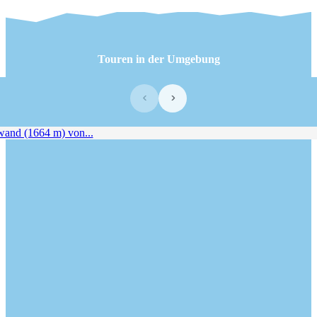
Touren in der Umgebung
‹
›
d (1664 m) von...