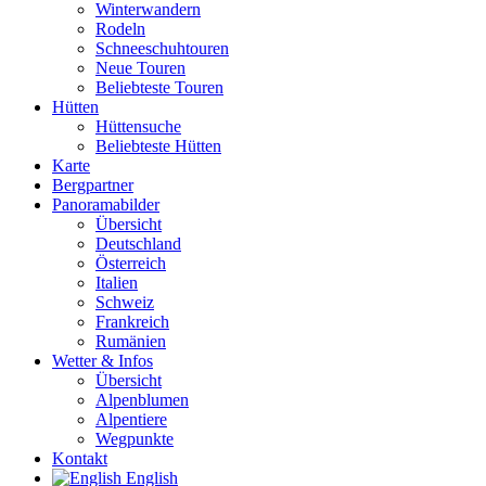
Winterwandern
Rodeln
Schneeschuhtouren
Neue Touren
Beliebteste Touren
Hütten
Hüttensuche
Beliebteste Hütten
Karte
Bergpartner
Panoramabilder
Übersicht
Deutschland
Österreich
Italien
Schweiz
Frankreich
Rumänien
Wetter & Infos
Übersicht
Alpenblumen
Alpentiere
Wegpunkte
Kontakt
English