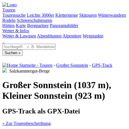
Touren
Tourensuche
Leichte 3000er
Klettersteige
Skitouren
Winterwandern
Rodeln
Schneeschuhtouren
Hütten
Karte
Bergpartner
Panoramabilder
Wetter & Infos
Wetter & Lawinen
Alpenblumen
Alpentiere
Wegpunkte
Startseite
›
Touren
›
Großer Sonnstein
›
GPS-Track
Salzkammergut-Berge
Großer Sonnstein (1037 m),
Kleiner Sonnstein (923 m)
GPS-Track als GPX-Datei
« Zur Tourenbeschreibung