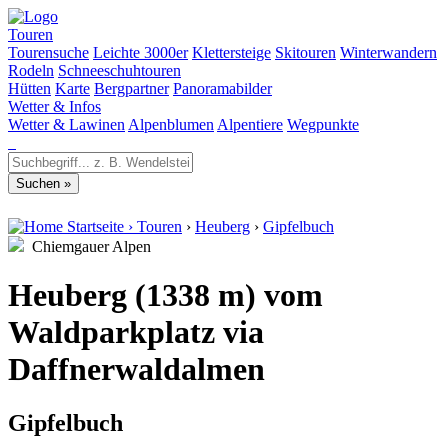
Touren
Tourensuche
Leichte 3000er
Klettersteige
Skitouren
Winterwandern
Rodeln
Schneeschuhtouren
Hütten
Karte
Bergpartner
Panoramabilder
Wetter & Infos
Wetter & Lawinen
Alpenblumen
Alpentiere
Wegpunkte
Startseite
›
Touren
›
Heuberg
›
Gipfelbuch
Chiemgauer Alpen
Heuberg (1338 m) vom
Waldparkplatz via
Daffnerwaldalmen
Gipfelbuch