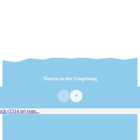
Touren in der Umgebung
‹
›
ck (1514 m) vom...