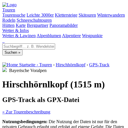
Touren
Tourensuche
Leichte 3000er
Klettersteige
Skitouren
Winterwandern
Rodeln
Schneeschuhtouren
Hütten
Karte
Bergpartner
Panoramabilder
Wetter & Infos
Wetter & Lawinen
Alpenblumen
Alpentiere
Wegpunkte
Startseite
›
Touren
›
Hirschhörnlkopf
›
GPS-Track
Bayerische Voralpen
Hirschhörnlkopf (1515 m)
GPS-Track als GPX-Datei
« Zur Tourenbeschreibung
Nutzungsbedingungen:
Die Nutzung der Daten ist nur für den
privaten Gebrauch erlaubt und erfolgt auf eigene Gefahr. Die Daten