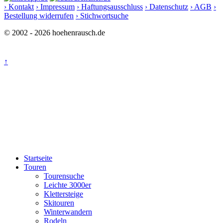
› Kontakt
› Impressum
› Haftungsausschluss
› Datenschutz
› AGB
›
Bestellung widerrufen
› Stichwortsuche
© 2002 - 2026 hoehenrausch.de
↑
Startseite
Touren
Tourensuche
Leichte 3000er
Klettersteige
Skitouren
Winterwandern
Rodeln