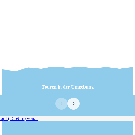
Touren in der Umgebung
‹
›
f (1559 m) von...