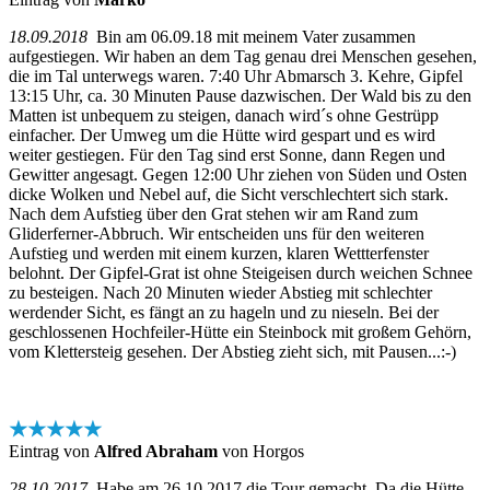
18.09.2018
Bin am 06.09.18 mit meinem Vater zusammen
aufgestiegen. Wir haben an dem Tag genau drei Menschen gesehen,
die im Tal unterwegs waren. 7:40 Uhr Abmarsch 3. Kehre, Gipfel
13:15 Uhr, ca. 30 Minuten Pause dazwischen. Der Wald bis zu den
Matten ist unbequem zu steigen, danach wird´s ohne Gestrüpp
einfacher. Der Umweg um die Hütte wird gespart und es wird
weiter gestiegen. Für den Tag sind erst Sonne, dann Regen und
Gewitter angesagt. Gegen 12:00 Uhr ziehen von Süden und Osten
dicke Wolken und Nebel auf, die Sicht verschlechtert sich stark.
Nach dem Aufstieg über den Grat stehen wir am Rand zum
Gliderferner-Abbruch. Wir entscheiden uns für den weiteren
Aufstieg und werden mit einem kurzen, klaren Wettterfenster
belohnt. Der Gipfel-Grat ist ohne Steigeisen durch weichen Schnee
zu besteigen. Nach 20 Minuten wieder Abstieg mit schlechter
werdender Sicht, es fängt an zu hageln und zu nieseln. Bei der
geschlossenen Hochfeiler-Hütte ein Steinbock mit großem Gehörn,
vom Klettersteig gesehen. Der Abstieg zieht sich, mit Pausen...:-)
★★★★★
Eintrag von
Alfred Abraham
von Horgos
28.10.2017
Habe am 26.10.2017 die Tour gemacht. Da die Hütte