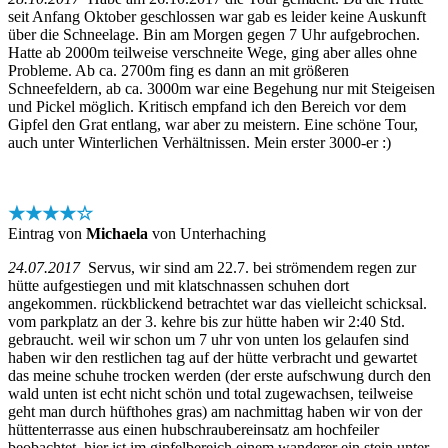
seit Anfang Oktober geschlossen war gab es leider keine Auskunft
über die Schneelage. Bin am Morgen gegen 7 Uhr aufgebrochen.
Hatte ab 2000m teilweise verschneite Wege, ging aber alles ohne
Probleme. Ab ca. 2700m fing es dann an mit größeren
Schneefeldern, ab ca. 3000m war eine Begehung nur mit Steigeisen
und Pickel möglich. Kritisch empfand ich den Bereich vor dem
Gipfel den Grat entlang, war aber zu meistern. Eine schöne Tour,
auch unter Winterlichen Verhältnissen. Mein erster 3000-er :)
★★★★☆
Eintrag von
Michaela
von Unterhaching
24.07.2017
Servus, wir sind am 22.7. bei strömendem regen zur
hütte aufgestiegen und mit klatschnassen schuhen dort
angekommen. rückblickend betrachtet war das vielleicht schicksal.
vom parkplatz an der 3. kehre bis zur hütte haben wir 2:40 Std.
gebraucht. weil wir schon um 7 uhr von unten los gelaufen sind
haben wir den restlichen tag auf der hütte verbracht und gewartet
das meine schuhe trocken werden (der erste aufschwung durch den
wald unten ist echt nicht schön und total zugewachsen, teilweise
geht man durch hüfthohes gras) am nachmittag haben wir von der
hüttenterrasse aus einen hubschraubereinsatz am hochfeiler
beobachtet. hier ist im gipfelbereich einem wanderer ein stein unter