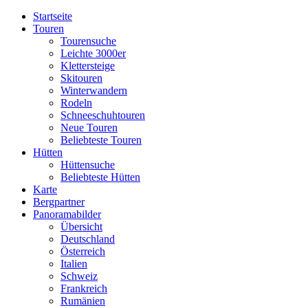
Startseite
Touren
Tourensuche
Leichte 3000er
Klettersteige
Skitouren
Winterwandern
Rodeln
Schneeschuhtouren
Neue Touren
Beliebteste Touren
Hütten
Hüttensuche
Beliebteste Hütten
Karte
Bergpartner
Panoramabilder
Übersicht
Deutschland
Österreich
Italien
Schweiz
Frankreich
Rumänien