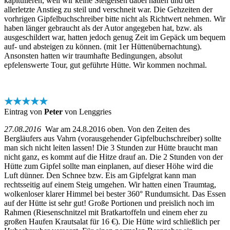
kapitulieren, weil wir keine Steigeisen dabei hatten und der
allerletzte Anstieg zu steil und verschneit war. Die Gehzeiten der
vorhrigen Gipfelbuchschreiber bitte nicht als Richtwert nehmen. Wir
haben länger gebraucht als der Autor angegeben hat, bzw. als
ausgeschildert war, hatten jedoch genug Zeit im Gepäck um bequem
auf- und absteigen zu können. (mit 1er Hüttenübernachtung).
Ansonsten hatten wir traumhafte Bedingungen, absolut
epfelenswerte Tour, gut geführte Hütte. Wir kommen nochmal.
★★★★★
Eintrag von
Peter
von Lenggries
27.08.2016
War am 24.8.2016 oben. Von den Zeiten des
Bergläufers aus Vahrn (vorausgehender Gipfelbuchschreiber) sollte
man sich nicht leiten lassen! Die 3 Stunden zur Hütte braucht man
nicht ganz, es kommt auf die Hitze drauf an. Die 2 Stunden von der
Hütte zum Gipfel sollte man einplanen, auf dieser Höhe wird die
Luft dünner. Den Schnee bzw. Eis am Gipfelgrat kann man
rechtsseitig auf einem Steig umgehen. Wir hatten einen Traumtag,
wolkenloser klarer Himmel bei bester 360° Rundumsicht. Das Essen
auf der Hütte ist sehr gut! Große Portionen und preislich noch im
Rahmen (Riesenschnitzel mit Bratkartoffeln und einem eher zu
großen Haufen Krautsalat für 16 €). Die Hütte wird schließlich per