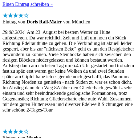
Einen Eintrag schreiben »
★★★★☆
Eintrag von
Doris Rall-Maier
von München
29.08.2024
Am 23. August bei bestem Wetter zu Hütte
aufgestiegen. Da war reichlich Zeit und Luft um noch ein Stück
Richtung Edelrauthütte zu gehen. Die Verbindung ist aktuell leider
gesperrt, aber bis zur "nächsten Ecke" geht es um den Restgletscher
bewundern zu können. Viele Steinböcke haben sich zwischen den
riesigen Blöcken niedergelassen und können bestaunt werden.
Aufstieg dann am nächsten Tag um 6:45 Uhr gestartet und trotzdem
fast zu spät: erst waren gar keine Wolken da und zwei Stunden
später am Gipfel habe ich es gerade noch geschafft, das Panorama
Richtung Norden zu genießen - nach Süden zu war es schon dicht.
Im Abstieg dann den Weg 8A über den Gliederbach gewählt - sehr
einsam und sehr beeindruckende geologische Formationen, trotz
Gegenanstieg Richtung Gliederscharte eine gute Wahl. Zusammen
mit dem guten Hüttenessen und diverser Edelweiß-Sichtungen eine
sehr schöne 2-Tages-Tour.
★★★★☆
Eintrag von
Marko