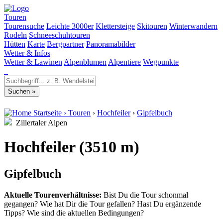
Touren
Tourensuche
Leichte 3000er
Klettersteige
Skitouren
Winterwandern
Rodeln
Schneeschuhtouren
Hütten
Karte
Bergpartner
Panoramabilder
Wetter & Infos
Wetter & Lawinen
Alpenblumen
Alpentiere
Wegpunkte
Startseite
›
Touren
›
Hochfeiler
›
Gipfelbuch
Zillertaler Alpen
Hochfeiler (3510 m)
Gipfelbuch
Aktuelle Tourenverhältnisse:
Bist Du die Tour schonmal
gegangen? Wie hat Dir die Tour gefallen? Hast Du ergänzende
Tipps? Wie sind die aktuellen Bedingungen?