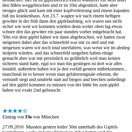
den füßen weggebrochen und er ist 10m abgestürzt, hatte aber
riesiges glück und kam mit einer kopfverletzung und einem kaputten
fuß ins krankenhaus. Am 23.7. wagten wir nach einem heftigen
gewitter in der früh dann den gipfelaufstieg, wir waren uns nicht
sicher wie weit wir kommen würden denn weiter oben lag etwas
schnee den das gewitter ein paar stunden vorher mitgebracht hat.
50m vor dem gipfel haben wir dann abgebrochen, wir hatten zwar
steigeisen dabei aber das schneefeld war mir zu steil und mit
steigeisen waren wir noch total unerfahren, was wenn wir im abstieg
stolpern würden. und das schneefeld umgehen haben einige
gemacht aber war mir persönlich zu gefährlich weil man keinen
sicheren stand hatte, egal wo man hin gestiegen ist dort war alles
instabil. außerdem haben wir ja den vorfall gestern mitbekommen...
manchmal ist es besser wenn man gefahrensignale erkennt, die
vernunft siegt und umdreht statt auf biegen und brechen unbedingt
auf den gipfel kommen zu müssen von der hütte bis zum gipfel
haben wir exakt 2std gebraucht
★★★★☆
Eintrag von
Flo
von München
27.09.2016
Mussten gestern leider 50m unterhalb des Gipfels