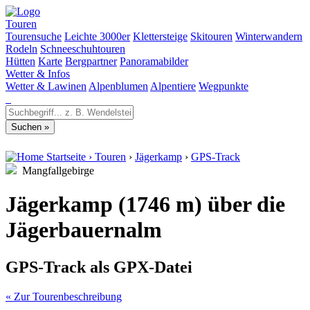
Touren
Tourensuche
Leichte 3000er
Klettersteige
Skitouren
Winterwandern
Rodeln
Schneeschuhtouren
Hütten
Karte
Bergpartner
Panoramabilder
Wetter & Infos
Wetter & Lawinen
Alpenblumen
Alpentiere
Wegpunkte
Startseite
›
Touren
›
Jägerkamp
›
GPS-Track
Mangfallgebirge
Jägerkamp (1746 m) über die
Jägerbauernalm
GPS-Track als GPX-Datei
« Zur Tourenbeschreibung