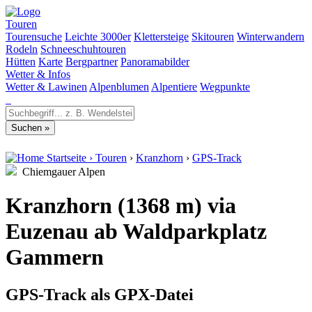
Touren
Tourensuche
Leichte 3000er
Klettersteige
Skitouren
Winterwandern
Rodeln
Schneeschuhtouren
Hütten
Karte
Bergpartner
Panoramabilder
Wetter & Infos
Wetter & Lawinen
Alpenblumen
Alpentiere
Wegpunkte
Startseite
›
Touren
›
Kranzhorn
›
GPS-Track
Chiemgauer Alpen
Kranzhorn (1368 m) via
Euzenau ab Waldparkplatz
Gammern
GPS-Track als GPX-Datei