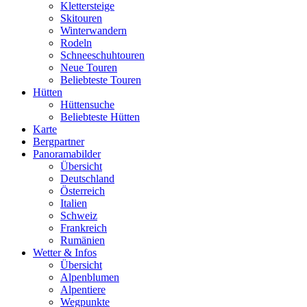
Klettersteige
Skitouren
Winterwandern
Rodeln
Schneeschuhtouren
Neue Touren
Beliebteste Touren
Hütten
Hüttensuche
Beliebteste Hütten
Karte
Bergpartner
Panoramabilder
Übersicht
Deutschland
Österreich
Italien
Schweiz
Frankreich
Rumänien
Wetter & Infos
Übersicht
Alpenblumen
Alpentiere
Wegpunkte