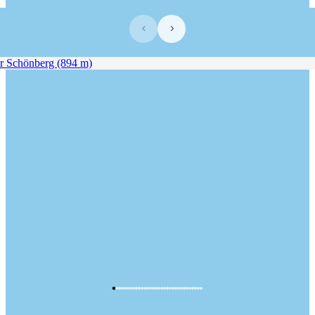
‹
›
 Schönberg (894 m)