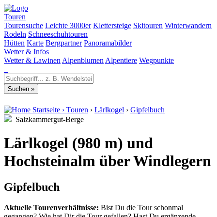
Touren
Tourensuche
Leichte 3000er
Klettersteige
Skitouren
Winterwandern
Rodeln
Schneeschuhtouren
Hütten
Karte
Bergpartner
Panoramabilder
Wetter & Infos
Wetter & Lawinen
Alpenblumen
Alpentiere
Wegpunkte
Startseite
›
Touren
›
Lärlkogel
›
Gipfelbuch
Salzkammergut-Berge
Lärlkogel (980 m) und
Hochsteinalm über Windlegern
Gipfelbuch
Aktuelle Tourenverhältnisse:
Bist Du die Tour schonmal
gegangen? Wie hat Dir die Tour gefallen? Hast Du ergänzende