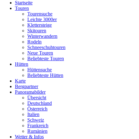
Startseite
Touren
Tourensuche
Leichte 3000er
Klettersteige
Skitouren
Winterwandern
Rodeln
Schneeschuhtouren
Neue Touren
Beliebteste Touren
Hütten
Hüttensuche
Beliebteste Hütten
Karte
Bergpartner
Panoramabilder
Übersicht
Deutschland
Österreich
Italien
Schweiz
Frankreich
Rumänien
Wetter & Infos