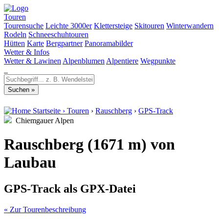
Touren
Tourensuche
Leichte 3000er
Klettersteige
Skitouren
Winterwandern
Rodeln
Schneeschuhtouren
Hütten
Karte
Bergpartner
Panoramabilder
Wetter & Infos
Wetter & Lawinen
Alpenblumen
Alpentiere
Wegpunkte
Startseite
›
Touren
›
Rauschberg
›
GPS-Track
Chiemgauer Alpen
Rauschberg (1671 m) von
Laubau
GPS-Track als GPX-Datei
« Zur Tourenbeschreibung