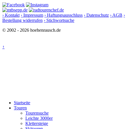
› Kontakt
› Impressum
› Haftungsausschluss
› Datenschutz
› AGB
›
Bestellung widerrufen
› Stichwortsuche
© 2002 - 2026 hoehenrausch.de
↑
Startseite
Touren
Tourensuche
Leichte 3000er
Klettersteige
Skitouren