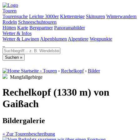
Touren
Tourensuche
Leichte 3000er
Klettersteige
Skitouren
Winterwandern
Rodeln
Schneeschuhtouren
Hütten
Karte
Bergpartner
Panoramabilder
Wetter & Infos
Wetter & Lawinen
Alpenblumen
Alpentiere
Wegpunkte
Startseite
›
Touren
›
Rechelkopf
›
Bilder
Mangfallgebirge
Rechelkopf (1330 m) von
Gaißach
Bildergalerie
« Zur Tourenbeschreibung