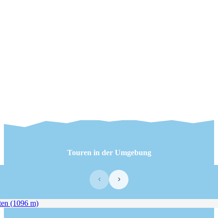
Touren in der Umgebung
‹
›
en (1096 m)