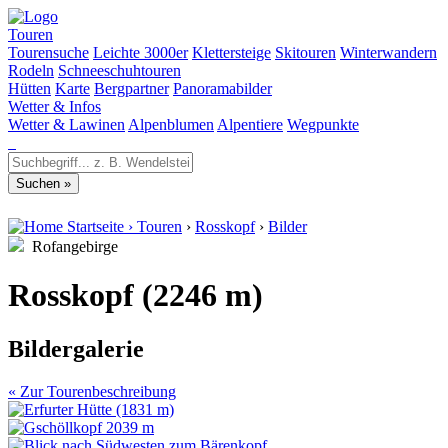
Touren
Tourensuche
Leichte 3000er
Klettersteige
Skitouren
Winterwandern
Rodeln
Schneeschuhtouren
Hütten
Karte
Bergpartner
Panoramabilder
Wetter & Infos
Wetter & Lawinen
Alpenblumen
Alpentiere
Wegpunkte
Startseite
›
Touren
›
Rosskopf
›
Bilder
Rofangebirge
Rosskopf (2246 m)
Bildergalerie
« Zur Tourenbeschreibung