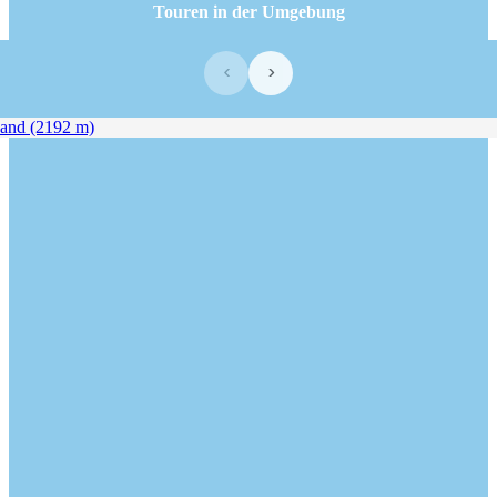
Touren in der Umgebung
‹
›
d (2192 m)