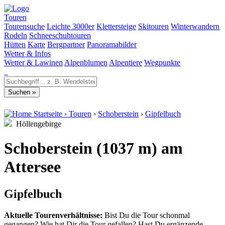
Touren
Tourensuche
Leichte 3000er
Klettersteige
Skitouren
Winterwandern
Rodeln
Schneeschuhtouren
Hütten
Karte
Bergpartner
Panoramabilder
Wetter & Infos
Wetter & Lawinen
Alpenblumen
Alpentiere
Wegpunkte
Startseite
›
Touren
›
Schoberstein
›
Gipfelbuch
Höllengebirge
Schoberstein (1037 m) am
Attersee
Gipfelbuch
Aktuelle Tourenverhältnisse:
Bist Du die Tour schonmal
gegangen? Wie hat Dir die Tour gefallen? Hast Du ergänzende