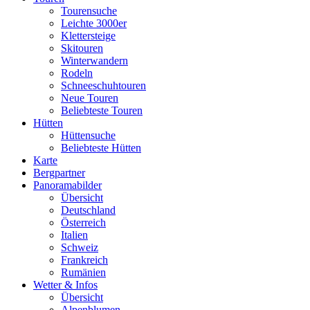
Tourensuche
Leichte 3000er
Klettersteige
Skitouren
Winterwandern
Rodeln
Schneeschuhtouren
Neue Touren
Beliebteste Touren
Hütten
Hüttensuche
Beliebteste Hütten
Karte
Bergpartner
Panoramabilder
Übersicht
Deutschland
Österreich
Italien
Schweiz
Frankreich
Rumänien
Wetter & Infos
Übersicht
Alpenblumen