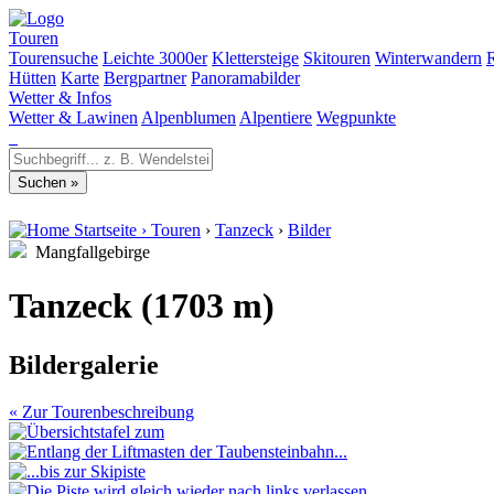
Touren
Tourensuche
Leichte 3000er
Klettersteige
Skitouren
Winterwandern
Hütten
Karte
Bergpartner
Panoramabilder
Wetter & Infos
Wetter & Lawinen
Alpenblumen
Alpentiere
Wegpunkte
Startseite
›
Touren
›
Tanzeck
›
Bilder
Mangfallgebirge
Tanzeck (1703 m)
Bildergalerie
« Zur Tourenbeschreibung