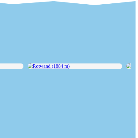
Rotwand (1884 m)
Rotw