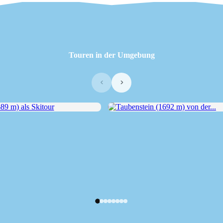
Touren in der Umgebung
‹
›
 m) als Skitour
Taubenstein (1692 m) von der...