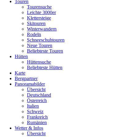
Touren
Tourensuche
Leichte 3000er
Klettersteige
Skitouren
Winterwandern
Rodeln
Schneeschuhtouren
Neue Touren
Beliebteste Touren
Hütten
Hüttensuche
Beliebteste Hütten
Karte
Bergpartner
Panoramabilder
Übersicht
Deutschland
Österreich
Italien
Schweiz
Frankreich
Rumänien
Wetter & Infos
Übersicht