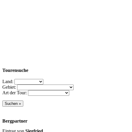
Tourensuche
Land:
Gebiet:
Art der Tour:
Bergpartner
Eintrag von
Siegfried