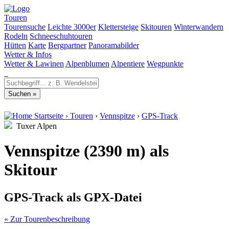
Touren
Tourensuche
Leichte 3000er
Klettersteige
Skitouren
Winterwandern
Rodeln
Schneeschuhtouren
Hütten
Karte
Bergpartner
Panoramabilder
Wetter & Infos
Wetter & Lawinen
Alpenblumen
Alpentiere
Wegpunkte
Startseite
›
Touren
›
Vennspitze
›
GPS-Track
Tuxer Alpen
Vennspitze (2390 m) als
Skitour
GPS-Track als GPX-Datei
« Zur Tourenbeschreibung