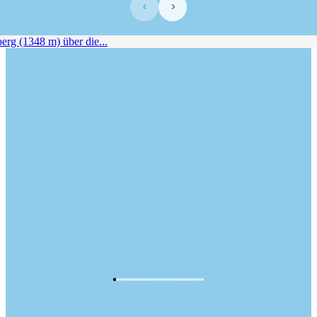
‹
›
g (1348 m) über die...