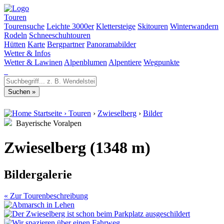
Touren
Tourensuche
Leichte 3000er
Klettersteige
Skitouren
Winterwandern
Rodeln
Schneeschuhtouren
Hütten
Karte
Bergpartner
Panoramabilder
Wetter & Infos
Wetter & Lawinen
Alpenblumen
Alpentiere
Wegpunkte
Startseite
›
Touren
›
Zwieselberg
›
Bilder
Bayerische Voralpen
Zwieselberg (1348 m)
Bildergalerie
« Zur Tourenbeschreibung