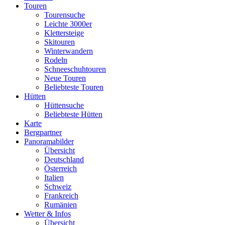
Touren
Tourensuche
Leichte 3000er
Klettersteige
Skitouren
Winterwandern
Rodeln
Schneeschuhtouren
Neue Touren
Beliebteste Touren
Hütten
Hüttensuche
Beliebteste Hütten
Karte
Bergpartner
Panoramabilder
Übersicht
Deutschland
Österreich
Italien
Schweiz
Frankreich
Rumänien
Wetter & Infos
Übersicht