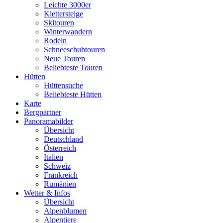
Leichte 3000er
Klettersteige
Skitouren
Winterwandern
Rodeln
Schneeschuhtouren
Neue Touren
Beliebteste Touren
Hütten
Hüttensuche
Beliebteste Hütten
Karte
Bergpartner
Panoramabilder
Übersicht
Deutschland
Österreich
Italien
Schweiz
Frankreich
Rumänien
Wetter & Infos
Übersicht
Alpenblumen
Alpentiere