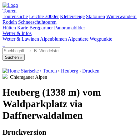
Touren
Tourensuche
Leichte 3000er
Klettersteige
Skitouren
Winterwandern
Rodeln
Schneeschuhtouren
Hütten
Karte
Bergpartner
Panoramabilder
Wetter & Infos
Wetter & Lawinen
Alpenblumen
Alpentiere
Wegpunkte
Startseite
›
Touren
›
Heuberg
›
Drucken
Chiemgauer Alpen
Heuberg (1338 m) vom
Waldparkplatz via
Daffnerwaldalmen
Druckversion