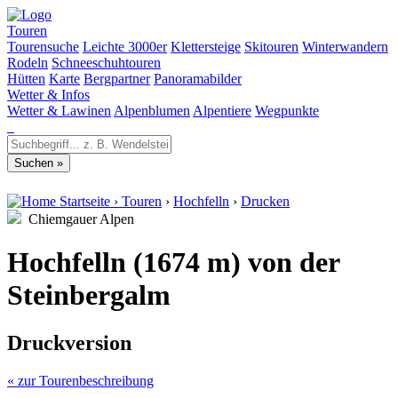
Touren
Tourensuche
Leichte 3000er
Klettersteige
Skitouren
Winterwandern
Rodeln
Schneeschuhtouren
Hütten
Karte
Bergpartner
Panoramabilder
Wetter & Infos
Wetter & Lawinen
Alpenblumen
Alpentiere
Wegpunkte
Startseite
›
Touren
›
Hochfelln
›
Drucken
Chiemgauer Alpen
Hochfelln (1674 m) von der
Steinbergalm
Druckversion
« zur Tourenbeschreibung