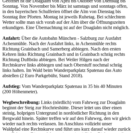
Geöffnet ist die Doaglalm von April bis Oktober von Dienstag bis
Sonntag. Von November bis März ist samstags und sonntags offen,
in den bayerischen Schulferien öffnet die Alm von Dienstag bis
Sonntag ihre Pforten. Montag ist jeweils Ruhetag. Bei schlechtem
Wetter sollte man sich vorab auf der Alm über die Öffnungszeiten
erkundigen. Eine Übernachtung ist auf der Doaglalm nicht möglich.
Anfahrt:
Über die Autobahn München - Salzburg zur Ausfahrt
Achenmühle. Nach der Ausfahrt links, in Achenmühle rechts
Richtung Grainbach und Samerberg abbiegen. Nach den ersten
Kehren links Richtung Grainbach und in Grainbach schräg rechts
Richtung Duftbräu abbiegen. Bei Weiler Hilgen nach der
Rechtskurve links abbiegen und nach Oberstuff nochmal schräg
links halten. Im Wald beim Wanderparkplatz Spatenau das Auto
abstellen (2 Euro Parkgebühr, Stand 2018).
Aufstieg:
Vom Wanderparkplatz Spatenau in 35 bis 40 Minuten
(200 Höhenmeter).
Wegbeschreibung:
Links (nördlich) vom Fahrweg zur Doaglalm
beginnt der Steig zur Hochrieshütte. Dieser leitet uns über einen
steinig, holprigen Untergrund in nordöstlicher Richtung in den
Bergwald hinein. Später treffen wir auf den Fahrweg, den wir gleich
wieder nach rechts verlassen. Im Anschluss vollzieht unser
Waldpfad eine Rechtskurve und führt uns kurz darauf wieder zurück