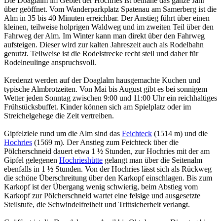
Die Doaglalm im Gebiet der Hochries ist beinahe das ganze Jahr
über geöffnet. Vom Wanderparkplatz Spatenau am Samerberg ist die
Alm in 35 bis 40 Minuten erreichbar. Der Anstieg führt über einen
kleinen, teilweise holprigen Waldweg und im zweiten Teil über den
Fahrweg der Alm. Im Winter kann man direkt über den Fahrweg
aufsteigen. Dieser wird zur kalten Jahreszeit auch als Rodelbahn
genutzt. Teilweise ist die Rodelstrecke recht steil und daher für
Rodelneulinge anspruchsvoll.
Kredenzt werden auf der Doaglalm hausgemachte Kuchen und
typische Almbrotzeiten. Von Mai bis August gibt es bei sonnigem
Wetter jeden Sonntag zwischen 9:00 und 11:00 Uhr ein reichhaltiges
Frühstücksbuffet. Kinder können sich am Spielplatz oder im
Streichelgehege die Zeit vertreiben.
Gipfelziele rund um die Alm sind das
Feichteck
(1514 m) und die
Hochries
(1569 m). Der Anstieg zum Feichteck über die
Pölcherschneid dauert etwa 1 ½ Stunden, zur Hochries mit der am
Gipfel gelegenen
Hochrieshütte
gelangt man über die Seitenalm
ebenfalls in 1 ½ Stunden. Von der Hochries lässt sich als Rückweg
die schöne Überschreitung über den Karkopf einschlagen. Bis zum
Karkopf ist der Übergang wenig schwierig, beim Abstieg vom
Karkopf zur Pölcherschneid wartet eine felsige und ausgesetzte
Steilstufe, die Schwindelfreiheit und Trittsicherheit verlangt.