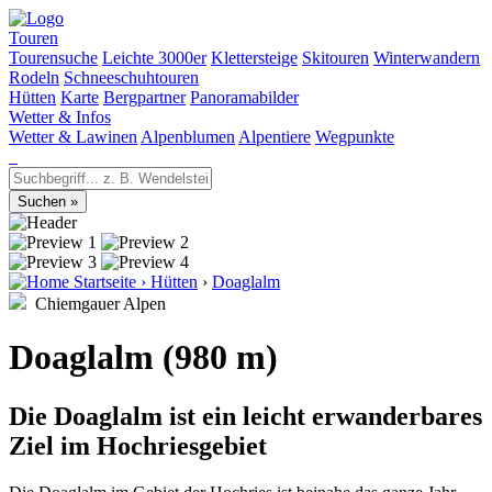
Touren
Tourensuche
Leichte 3000er
Klettersteige
Skitouren
Winterwandern
Rodeln
Schneeschuhtouren
Hütten
Karte
Bergpartner
Panoramabilder
Wetter & Infos
Wetter & Lawinen
Alpenblumen
Alpentiere
Wegpunkte
Startseite
›
Hütten
›
Doaglalm
Chiemgauer Alpen
Doaglalm (980 m)
Die Doaglalm ist ein leicht erwanderbares
Ziel im Hochriesgebiet