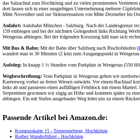
das Salzachtal zum Hochkönig und zu vielen prominenten Vertretern 
dort lassen sich in einer ausgiebigen Unternehmung mehrere Gipfelzi
Mitte November und zur Skitourensaison von Mitte Dezmeber bis Oste
Anfahrt:
Autobahn München - Salzburg. Nach der Landesgrenze rechts
159 einbiegen und bei der nächsten Gelegenheit links Richtung Wer
Wengerau abbiegen. Bei der folgenden Kreuzung hält man sich rechts
Mit Bus & Bahn:
Mit der Bahn über Salzburg nach Bischofshofen (
wandert man in 30 Minuten (2 km) zum Ausgangspunkt in Wengerau
Aufstieg:
In knapp 1 ½ Stunden vom Parkplatz in Wengerau (550 Hö
Wegbeschreibung:
Vom Parkplatz in Wengerau gehen wir nordostwär
Karrenweg vorbei an freien Wiesen ostwärts. Vor einem Bachlauf kom
links ab und passieren einen auffälligen Felsblock mit einem Marterl
Serpentinen gewinnen wir zügig an Höhe und kommen später zu einem
abbiegen. Ein mit Stufen ausgebauter Weg leitet uns zu einem Rücke
Passende Artikel bei Amazon.de:
Kompasskarte 15 - Tennengebirge, Hochkönig
Rother Wanderführer - Hochkönig