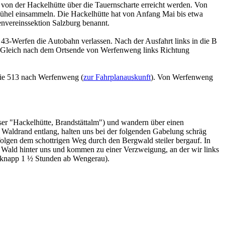
von der Hackelhütte über die Tauernscharte erreicht werden. Von
bühel einsammeln. Die Hackelhütte hat von Anfang Mai bis etwa
nvereinssektion Salzburg benannt.
43-Werfen die Autobahn verlassen. Nach der Ausfahrt links in die B
g. Gleich nach dem Ortsende von Werfenweng links Richtung
nie 513 nach Werfenweng (
zur Fahrplanauskunft
). Von Werfenweng
ser "Hackelhütte, Brandstättalm") und wandern über einen
Waldrand entlang, halten uns bei der folgenden Gabelung schräg
folgen dem schottrigen Weg durch den Bergwald steiler bergauf. In
 Wald hinter uns und kommen zu einer Verzweigung, an der wir links
f (knapp 1 ½ Stunden ab Wengerau).