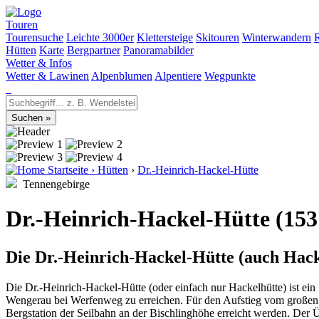
Touren
Tourensuche
Leichte 3000er
Klettersteige
Skitouren
Winterwandern
Hütten
Karte
Bergpartner
Panoramabilder
Wetter & Infos
Wetter & Lawinen
Alpenblumen
Alpentiere
Wegpunkte
Startseite
›
Hütten
›
Dr.-Heinrich-Hackel-Hütte
Tennengebirge
Dr.-Heinrich-Hackel-Hütte (15
Die Dr.-Heinrich-Hackel-Hütte (auch Hacke
Die Dr.-Heinrich-Hackel-Hütte (oder einfach nur Hackelhütte) ist ein
Wengerau bei Werfenweg zu erreichen. Für den Aufstieg vom großen 
Bergstation der Seilbahn an der Bischlinghöhe erreicht werden. Der