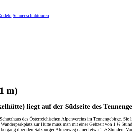
Rodeln
Schneeschuhtouren
31 m)
lhütte) liegt auf der Südseite des Tenneng
 Schutzhaus des Österreichischen Alpenvereins im Tennengebirge. Sie li
Wanderparkplatz zur Hütte muss man mit einer Gehzeit von 1 ¼ Stund
 Übergang über den Salzburger Almenweg dauert etwa 1 ½ Stunden. Von 