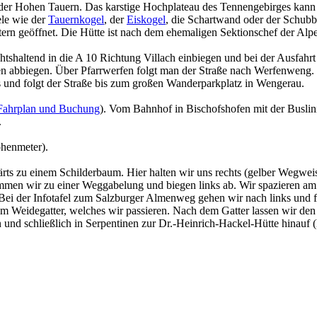
der Hohen Tauern. Das karstige Hochplateau des Tennengebirges kann 
ele wie der
Tauernkogel
, der
Eiskogel
, die Schartwand oder der Schub
rn geöffnet. Die Hütte ist nach dem ehemaligen Sektionschef der Alpe
haltend in die A 10 Richtung Villach einbiegen und bei der Ausfahrt 
fen abbiegen. Über Pfarrwerfen folgt man der Straße nach Werfenwen
 und folgt der Straße bis zum großen Wanderparkplatz in Wengerau.
Fahrplan und Buchung
). Vom Bahnhof in Bischofshofen mit der Busli
.
henmeter).
ts zu einem Schilderbaum. Hier halten wir uns rechts (gelber Wegwei
men wir zu einer Weggabelung und biegen links ab. Wir spazieren am 
. Bei der Infotafel zum Salzburger Almenweg gehen wir nach links und 
 Weidegatter, welches wir passieren. Nach dem Gatter lassen wir den
n und schließlich in Serpentinen zur Dr.-Heinrich-Hackel-Hütte hinau