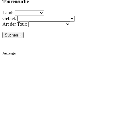
Tourensuche
Land:
Gebiet:
Art der Tour:
Anzeige