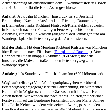
Adventssonntag bis einschließlich dem 1. Weihnachtsfeiertag sowie
am 01. Januar bleibt die Hohe Asten geschlossen.
Anfahrt:
Autobahn München - Innsbruck bis zur Ausfahrt
Brannenburg. Nach der Ausfahrt links Richtung Brannenburg und
in Brannenburg links Richtung Flintsbach/Kiefersfelden abbiegen.
In Flintsbach nach der Freiwilligen Feuerweg rechts in den
Astenweg zur Burg Falkenstein (ausgeschildert) einbiegen und am
Wanderparkplatz im Petersbergweg das Auto abstellen.
Mit der Bahn:
Mit dem Meridian Richtung Kufstein von München
über Rosenheim nach Flintsbach (
Fahrplan und Buchung
). Vom
Bahnhof zu Fuß in knapp 15 Minuten (850 Meter) über die
Innstraße, die Maiwandstraße und den Petersbergweg zum
Wanderparkplatz.
Aufstieg:
1 ¾ Stunden von Flintsbach am Inn (620 Höhenmeter).
Wegbeschreibung:
Vom Wanderparkplatz gehen wir über den
Petersbergweg entgegengesetzt zur Fahrtrichtung, bis wir rechter
Hand auf ein Wegkreuz und den Glaskasten mit Infos zur Hohen
Asten treffen. Wir wenden uns nach rechts und steigen über einen
Forstweg hinauf zur Burgruine Falkenstein und zur Maria-Schnee-
Kapelle. In Kehren wandern wir weiter aufwärts, passieren den
Hundtsgraben und kommen zu einer Weggabelung. Hier halten wir