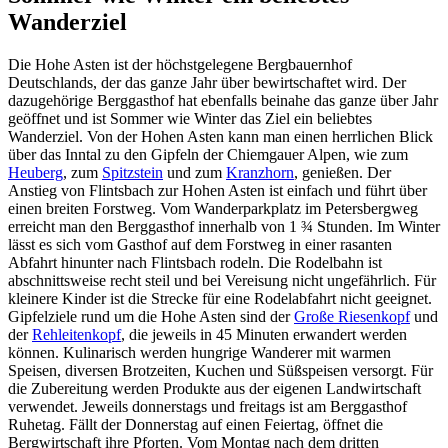
Wanderziel
Die Hohe Asten ist der höchstgelegene Bergbauernhof
Deutschlands, der das ganze Jahr über bewirtschaftet wird. Der
dazugehörige Berggasthof hat ebenfalls beinahe das ganze über Jahr
geöffnet und ist Sommer wie Winter das Ziel ein beliebtes
Wanderziel. Von der Hohen Asten kann man einen herrlichen Blick
über das Inntal zu den Gipfeln der Chiemgauer Alpen, wie zum
Heuberg
, zum
Spitzstein
und zum
Kranzhorn
, genießen. Der
Anstieg von Flintsbach zur Hohen Asten ist einfach und führt über
einen breiten Forstweg. Vom Wanderparkplatz im Petersbergweg
erreicht man den Berggasthof innerhalb von 1 ¾ Stunden. Im Winter
lässt es sich vom Gasthof auf dem Forstweg in einer rasanten
Abfahrt hinunter nach Flintsbach rodeln. Die Rodelbahn ist
abschnittsweise recht steil und bei Vereisung nicht ungefährlich. Für
kleinere Kinder ist die Strecke für eine Rodelabfahrt nicht geeignet.
Gipfelziele rund um die Hohe Asten sind der
Große Riesenkopf
und
der
Rehleitenkopf
, die jeweils in 45 Minuten erwandert werden
können. Kulinarisch werden hungrige Wanderer mit warmen
Speisen, diversen Brotzeiten, Kuchen und Süßspeisen versorgt. Für
die Zubereitung werden Produkte aus der eigenen Landwirtschaft
verwendet. Jeweils donnerstags und freitags ist am Berggasthof
Ruhetag. Fällt der Donnerstag auf einen Feiertag, öffnet die
Bergwirtschaft ihre Pforten. Vom Montag nach dem dritten