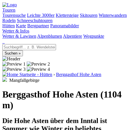
Touren
Tourensuche
Leichte 3000er
Klettersteige
Skitouren
Winterwandern
Rodeln
Schneeschuhtouren
Hütten
Karte
Bergpartner
Panoramabilder
Wetter & Infos
Wetter & Lawinen
Alpenblumen
Alpentiere
Wegpunkte
Startseite
›
Hütten
›
Berggasthof Hohe Asten
Mangfallgebirge
Berggasthof Hohe Asten (1104
m)
Die Hohe Asten über dem Inntal ist
Sommer wie Winter ein beliebtes