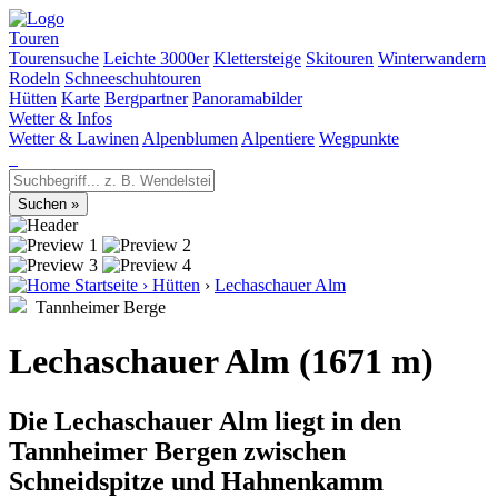
Touren
Tourensuche
Leichte 3000er
Klettersteige
Skitouren
Winterwandern
Rodeln
Schneeschuhtouren
Hütten
Karte
Bergpartner
Panoramabilder
Wetter & Infos
Wetter & Lawinen
Alpenblumen
Alpentiere
Wegpunkte
Startseite
›
Hütten
›
Lechaschauer Alm
Tannheimer Berge
Lechaschauer Alm (1671 m)
Die Lechaschauer Alm liegt in den
Tannheimer Bergen zwischen
Schneidspitze und Hahnenkamm