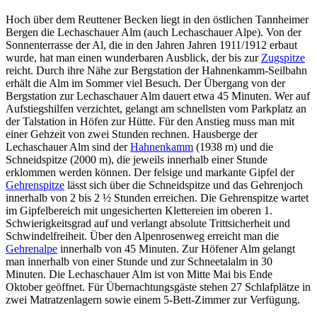
Hoch über dem Reuttener Becken liegt in den östlichen Tannheimer
Bergen die Lechaschauer Alm (auch Lechaschauer Alpe). Von der
Sonnenterrasse der Al, die in den Jahren Jahren 1911/1912 erbaut
wurde, hat man einen wunderbaren Ausblick, der bis zur
Zugspitze
reicht. Durch ihre Nähe zur Bergstation der Hahnenkamm-Seilbahn
erhält die Alm im Sommer viel Besuch. Der Übergang von der
Bergstation zur Lechaschauer Alm dauert etwa 45 Minuten. Wer auf
Aufstiegshilfen verzichtet, gelangt am schnellsten vom Parkplatz an
der Talstation in Höfen zur Hütte. Für den Anstieg muss man mit
einer Gehzeit von zwei Stunden rechnen. Hausberge der
Lechaschauer Alm sind der
Hahnenkamm
(1938 m) und die
Schneidspitze (2000 m), die jeweils innerhalb einer Stunde
erklommen werden können. Der felsige und markante Gipfel der
Gehrenspitze
lässt sich über die Schneidspitze und das Gehrenjoch
innerhalb von 2 bis 2 ½ Stunden erreichen. Die Gehrenspitze wartet
im Gipfelbereich mit ungesicherten Klettereien im oberen 1.
Schwierigkeitsgrad auf und verlangt absolute Trittsicherheit und
Schwindelfreiheit. Über den Alpenrosenweg erreicht man die
Gehrenalpe
innerhalb von 45 Minuten. Zur Höfener Alm gelangt
man innerhalb von einer Stunde und zur Schneetalalm in 30
Minuten. Die Lechaschauer Alm ist von Mitte Mai bis Ende
Oktober geöffnet. Für Übernachtungsgäste stehen 27 Schlafplätze in
zwei Matratzenlagern sowie einem 5-Bett-Zimmer zur Verfügung.