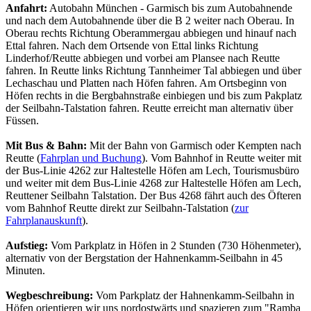
Anfahrt:
Autobahn München - Garmisch bis zum Autobahnende
und nach dem Autobahnende über die B 2 weiter nach Oberau. In
Oberau rechts Richtung Oberammergau abbiegen und hinauf nach
Ettal fahren. Nach dem Ortsende von Ettal links Richtung
Linderhof/Reutte abbiegen und vorbei am Plansee nach Reutte
fahren. In Reutte links Richtung Tannheimer Tal abbiegen und über
Lechaschau und Platten nach Höfen fahren. Am Ortsbeginn von
Höfen rechts in die Bergbahnstraße einbiegen und bis zum Pakplatz
der Seilbahn-Talstation fahren. Reutte erreicht man alternativ über
Füssen.
Mit Bus & Bahn:
Mit der Bahn von Garmisch oder Kempten nach
Reutte (
Fahrplan und Buchung
). Vom Bahnhof in Reutte weiter mit
der Bus-Linie 4262 zur Haltestelle Höfen am Lech, Tourismusbüro
und weiter mit dem Bus-Linie 4268 zur Haltestelle Höfen am Lech,
Reuttener Seilbahn Talstation. Der Bus 4268 fährt auch des Öfteren
vom Bahnhof Reutte direkt zur Seilbahn-Talstation (
zur
Fahrplanauskunft
).
Aufstieg:
Vom Parkplatz in Höfen in 2 Stunden (730 Höhenmeter),
alternativ von der Bergstation der Hahnenkamm-Seilbahn in 45
Minuten.
Wegbeschreibung:
Vom Parkplatz der Hahnenkamm-Seilbahn in
Höfen orientieren wir uns nordostwärts und spazieren zum "Ramba