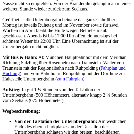
Nässe nicht zu empfehlen. Von der Branderalm gelangt man in einer
weiteren Stunde wieder zurück zum Seehaus.
Geöffnet ist die Unternbergalm beinahe das ganze Jahr über.
Montag ist jeweils Ruhetag und im November sowie für zwei
Wochen im April bleibt die Hütte wegen Betriebsurlaub
geschlossen. Abends ist bis 17:00 Uhr offen, donnerstags bei
schönem Wetter bis 22:00 Uhr. Eine Übernachtung ist auf der
Unternbergalm nicht möglich.
Mit Bus & Bahn:
Ab München Hauptbahnhof mit dem Meridian
Richtung Salzburg über Rosenheim nach Traunstein. Weiter von
Traunstein mit der Regionalbahn nach Ruhpolding (
Fahrplan und
Buchung
) und vom Bahnhof in Ruhpolding mit der Dorflinie zur
Haltestelle Unternbergbahn (
zum Fahrplan
).
Aufstieg:
In gut 1 ½ Stunden von der Talstation der
Unternbergbahn (500 Höhenmeter), alternativ knapp 2 ¼ Stunden
vom Seehaus (675 Höhenmeter).
Wegbeschreibung:
Von der Talstation der Unternbergbahn:
Am westlichen
Ende des oberen Parkplatzes an der Talstation der
Unternbergbahn schlagen wir den breiten, beschilderten