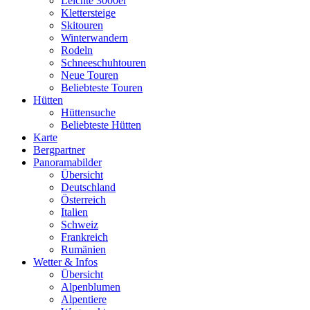
Leichte 3000er
Klettersteige
Skitouren
Winterwandern
Rodeln
Schneeschuhtouren
Neue Touren
Beliebteste Touren
Hütten
Hüttensuche
Beliebteste Hütten
Karte
Bergpartner
Panoramabilder
Übersicht
Deutschland
Österreich
Italien
Schweiz
Frankreich
Rumänien
Wetter & Infos
Übersicht
Alpenblumen
Alpentiere