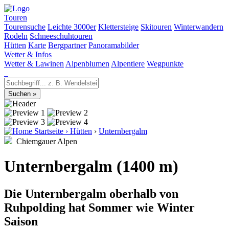
Touren
Tourensuche
Leichte 3000er
Klettersteige
Skitouren
Winterwandern
Rodeln
Schneeschuhtouren
Hütten
Karte
Bergpartner
Panoramabilder
Wetter & Infos
Wetter & Lawinen
Alpenblumen
Alpentiere
Wegpunkte
Startseite
›
Hütten
›
Unternbergalm
Chiemgauer Alpen
Unternbergalm (1400 m)
Die Unternbergalm oberhalb von
Ruhpolding hat Sommer wie Winter
Saison