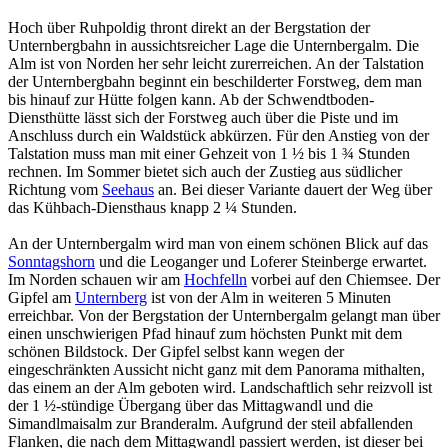
Hoch über Ruhpoldig thront direkt an der Bergstation der
Unternbergbahn in aussichtsreicher Lage die Unternbergalm. Die
Alm ist von Norden her sehr leicht zurerreichen. An der Talstation
der Unternbergbahn beginnt ein beschilderter Forstweg, dem man
bis hinauf zur Hütte folgen kann. Ab der Schwendtboden-
Diensthütte lässt sich der Forstweg auch über die Piste und im
Anschluss durch ein Waldstück abkürzen. Für den Anstieg von der
Talstation muss man mit einer Gehzeit von 1 ½ bis 1 ¾ Stunden
rechnen. Im Sommer bietet sich auch der Zustieg aus südlicher
Richtung vom
Seehaus
an. Bei dieser Variante dauert der Weg über
das Kühbach-Diensthaus knapp 2 ¼ Stunden.
An der Unternbergalm wird man von einem schönen Blick auf das
Sonntagshorn
und die Leoganger und Loferer Steinberge erwartet.
Im Norden schauen wir am
Hochfelln
vorbei auf den Chiemsee. Der
Gipfel am
Unternberg
ist von der Alm in weiteren 5 Minuten
erreichbar. Von der Bergstation der Unternbergalm gelangt man über
einen unschwierigen Pfad hinauf zum höchsten Punkt mit dem
schönen Bildstock. Der Gipfel selbst kann wegen der
eingeschränkten Aussicht nicht ganz mit dem Panorama mithalten,
das einem an der Alm geboten wird. Landschaftlich sehr reizvoll ist
der 1 ½-stündige Übergang über das Mittagwandl und die
Simandlmaisalm zur Branderalm. Aufgrund der steil abfallenden
Flanken, die nach dem Mittagwandl passiert werden, ist dieser bei