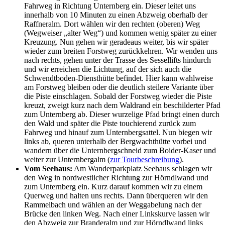
Fahrweg in Richtung Unternberg ein. Dieser leitet uns
innerhalb von 10 Minuten zu einen Abzweig oberhalb der
Raffneralm. Dort wählen wir den rechten (oberen) Weg
(Wegweiser „alter Weg“) und kommen wenig später zu einer
Kreuzung. Nun gehen wir geradeaus weiter, bis wir später
wieder zum breiten Forstweg zurückkehren. Wir wenden uns
nach rechts, gehen unter der Trasse des Sessellifts hindurch
und wir erreichen die Lichtung, auf der sich auch die
Schwendtboden-Diensthütte befindet. Hier kann wahlweise
am Forstweg bleiben oder die deutlich steilere Variante über
die Piste einschlagen. Sobald der Forstweg wieder die Piste
kreuzt, zweigt kurz nach dem Waldrand ein beschilderter Pfad
zum Unternberg ab. Dieser wurzelige Pfad bringt einen durch
den Wald und später die Piste touchierend zurück zum
Fahrweg und hinauf zum Unternbergsattel. Nun biegen wir
links ab, queren unterhalb der Bergwachthütte vorbei und
wandern über die Unternbergschneid zum Boider-Kaser und
weiter zur Unternbergalm (
zur Tourbeschreibung
).
Vom Seehaus:
Am Wanderparkplatz Seehaus schlagen wir
den Weg in nordwestlicher Richtung zur Hörndlwand und
zum Unternberg ein. Kurz darauf kommen wir zu einem
Querweg und halten uns rechts. Dann überqueren wir den
Rammelbach und wählen an der Weggabelung nach der
Brücke den linken Weg. Nach einer Linkskurve lassen wir
den Abzweig zur Branderalm und zur Hörndlwand links