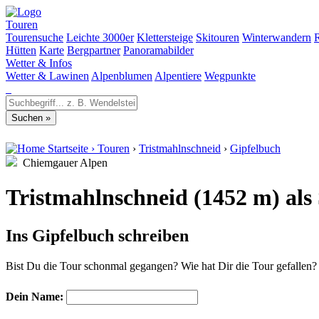
Touren
Tourensuche
Leichte 3000er
Klettersteige
Skitouren
Winterwandern
Hütten
Karte
Bergpartner
Panoramabilder
Wetter & Infos
Wetter & Lawinen
Alpenblumen
Alpentiere
Wegpunkte
Startseite
›
Touren
›
Tristmahlnschneid
›
Gipfelbuch
Chiemgauer Alpen
Tristmahlnschneid (1452 m) al
Ins Gipfelbuch schreiben
Bist Du die Tour schonmal gegangen? Wie hat Dir die Tour gefallen
Dein Name: