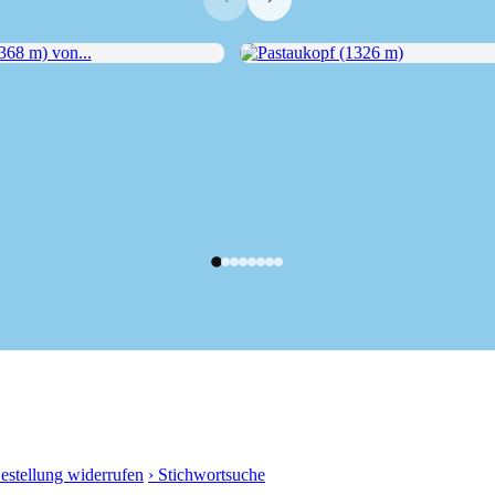
8 m) von...
Pastaukopf (1326 m)
Bestellung widerrufen
› Stichwortsuche