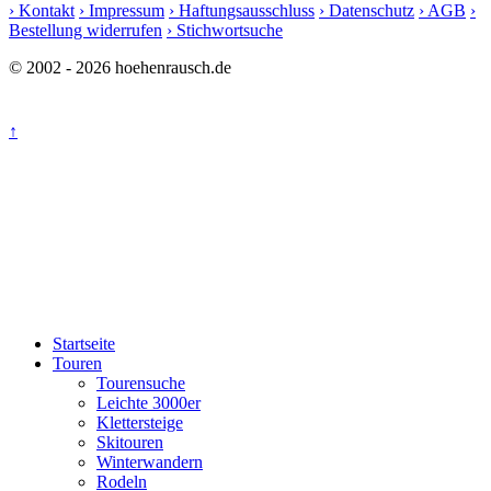
› Kontakt
› Impressum
› Haftungsausschluss
› Datenschutz
› AGB
›
Bestellung widerrufen
› Stichwortsuche
© 2002 - 2026 hoehenrausch.de
↑
Startseite
Touren
Tourensuche
Leichte 3000er
Klettersteige
Skitouren
Winterwandern
Rodeln