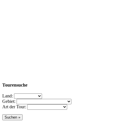
Tourensuche
Land:
Gebiet:
Art der Tour: