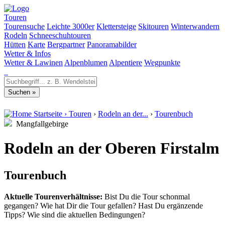
Touren
Tourensuche
Leichte 3000er
Klettersteige
Skitouren
Winterwandern
Rodeln
Schneeschuhtouren
Hütten
Karte
Bergpartner
Panoramabilder
Wetter & Infos
Wetter & Lawinen
Alpenblumen
Alpentiere
Wegpunkte
Startseite
›
Touren
›
Rodeln an der...
›
Tourenbuch
Mangfallgebirge
Rodeln an der Oberen Firstalm
Tourenbuch
Aktuelle Tourenverhältnisse:
Bist Du die Tour schonmal
gegangen? Wie hat Dir die Tour gefallen? Hast Du ergänzende
Tipps? Wie sind die aktuellen Bedingungen?