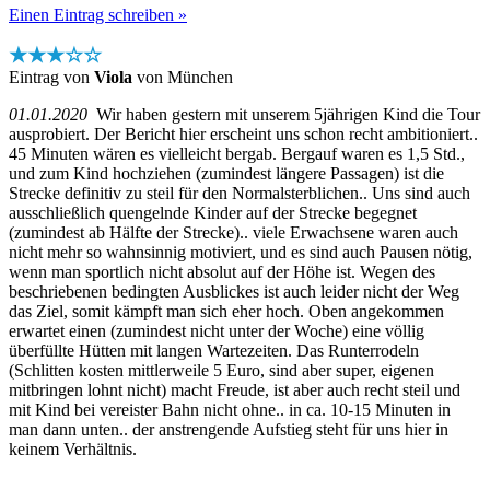
Einen Eintrag schreiben »
★★★☆☆
Eintrag von
Viola
von München
01.01.2020
Wir haben gestern mit unserem 5jährigen Kind die Tour
ausprobiert. Der Bericht hier erscheint uns schon recht ambitioniert..
45 Minuten wären es vielleicht bergab. Bergauf waren es 1,5 Std.,
und zum Kind hochziehen (zumindest längere Passagen) ist die
Strecke definitiv zu steil für den Normalsterblichen.. Uns sind auch
ausschließlich quengelnde Kinder auf der Strecke begegnet
(zumindest ab Hälfte der Strecke).. viele Erwachsene waren auch
nicht mehr so wahnsinnig motiviert, und es sind auch Pausen nötig,
wenn man sportlich nicht absolut auf der Höhe ist. Wegen des
beschriebenen bedingten Ausblickes ist auch leider nicht der Weg
das Ziel, somit kämpft man sich eher hoch. Oben angekommen
erwartet einen (zumindest nicht unter der Woche) eine völlig
überfüllte Hütten mit langen Wartezeiten. Das Runterrodeln
(Schlitten kosten mittlerweile 5 Euro, sind aber super, eigenen
mitbringen lohnt nicht) macht Freude, ist aber auch recht steil und
mit Kind bei vereister Bahn nicht ohne.. in ca. 10-15 Minuten in
man dann unten.. der anstrengende Aufstieg steht für uns hier in
keinem Verhältnis.