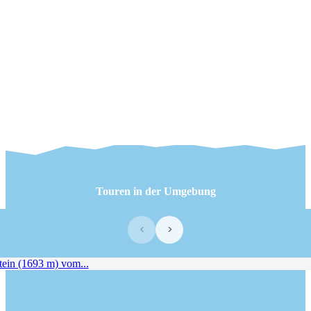
Touren in der Umgebung
‹
›
in (1693 m) vom...