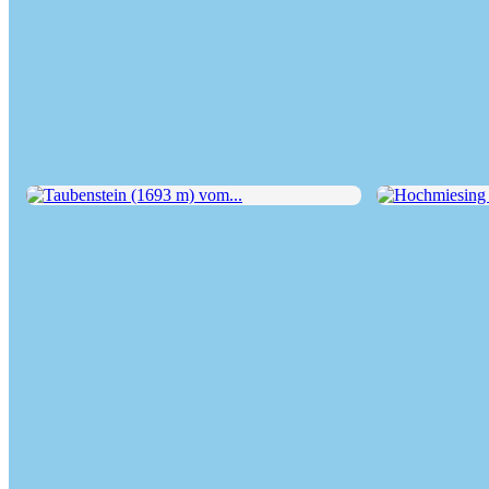
Taubenstein (1693 m) vom...
Hochmiesing (