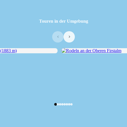
Touren in der Umgebung
‹
›
1883 m)
Rodeln an der Oberen Firstalm