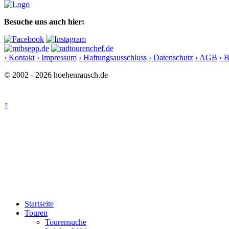
Besuche uns auch hier:
› Kontakt
› Impressum
› Haftungsausschluss
› Datenschutz
› AGB
› 
© 2002 - 2026 hoehenrausch.de
↑
Startseite
Touren
Tourensuche