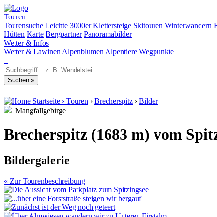
Touren
Tourensuche
Leichte 3000er
Klettersteige
Skitouren
Winterwandern
Hütten
Karte
Bergpartner
Panoramabilder
Wetter & Infos
Wetter & Lawinen
Alpenblumen
Alpentiere
Wegpunkte
Startseite
›
Touren
›
Brecherspitz
›
Bilder
Mangfallgebirge
Brecherspitz (1683 m) vom Spit
Bildergalerie
« Zur Tourenbeschreibung