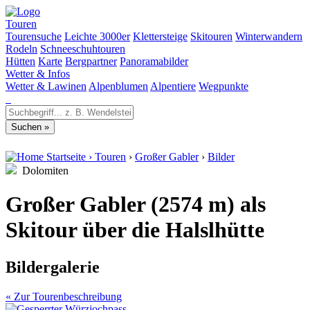
Touren
Tourensuche
Leichte 3000er
Klettersteige
Skitouren
Winterwandern
Rodeln
Schneeschuhtouren
Hütten
Karte
Bergpartner
Panoramabilder
Wetter & Infos
Wetter & Lawinen
Alpenblumen
Alpentiere
Wegpunkte
Startseite
›
Touren
›
Großer Gabler
›
Bilder
Dolomiten
Großer Gabler (2574 m) als
Skitour über die Halslhütte
Bildergalerie
« Zur Tourenbeschreibung