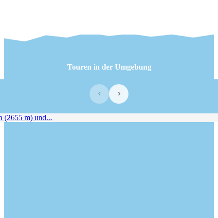
Touren in der Umgebung
‹
›
 (2655 m) und...