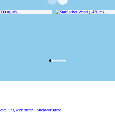
 m) als...
Stafflacher Wand (1430 m)...
Bestellung widerrufen
› Stichwortsuche