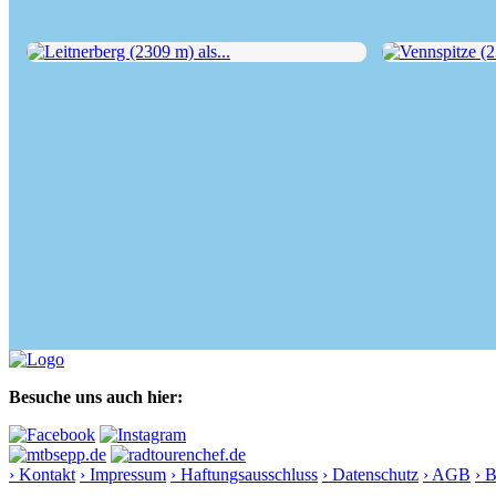
Leitnerberg (2309 m) als...
Vennspitze (2390
Besuche uns auch hier:
› Kontakt
› Impressum
› Haftungsausschluss
› Datenschutz
› AGB
› 