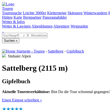
Touren
Tourensuche
Leichte 3000er
Klettersteige
Skitouren
Winterwandern
Hütten
Karte
Bergpartner
Panoramabilder
Wetter & Infos
Wetter & Lawinen
Alpenblumen
Alpentiere
Wegpunkte
Startseite
›
Touren
›
Sattelberg
›
Gipfelbuch
Stubaier Alpen
Sattelberg (2115 m)
Gipfelbuch
Aktuelle Tourenverhältnisse:
Bist Du die Tour schonmal gegangen? 
Einen Eintrag schreiben »
★★★★★