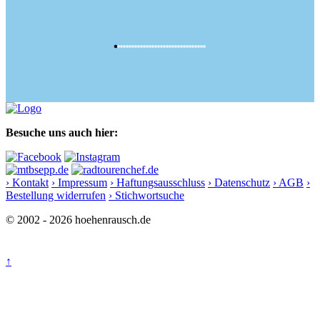
Besuche uns auch hier:
› Kontakt
› Impressum
› Haftungsausschluss
› Datenschutz
› AGB
›
Bestellung widerrufen
› Stichwortsuche
© 2002 - 2026 hoehenrausch.de
↑