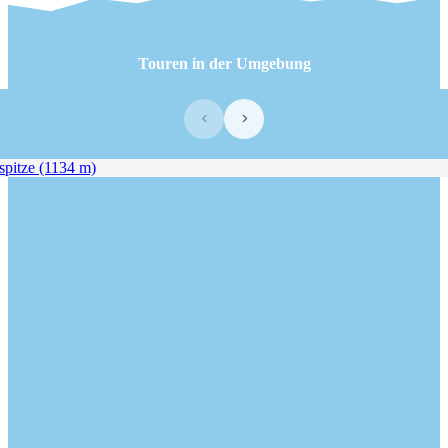
Touren in der Umgebung
‹
›
itze (1134 m)