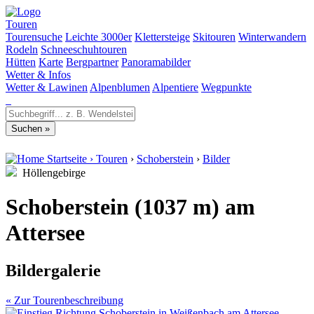
Touren
Tourensuche
Leichte 3000er
Klettersteige
Skitouren
Winterwandern
Rodeln
Schneeschuhtouren
Hütten
Karte
Bergpartner
Panoramabilder
Wetter & Infos
Wetter & Lawinen
Alpenblumen
Alpentiere
Wegpunkte
Startseite
›
Touren
›
Schoberstein
›
Bilder
Höllengebirge
Schoberstein (1037 m) am
Attersee
Bildergalerie
« Zur Tourenbeschreibung