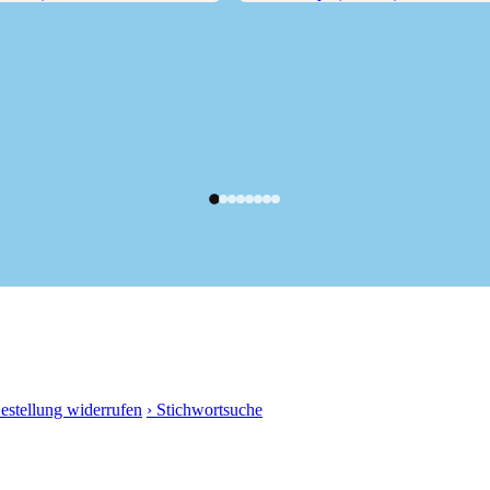
8 m) von...
Pastaukopf (1326 m)
Bestellung widerrufen
› Stichwortsuche