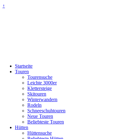
↑
Startseite
Touren
Tourensuche
Leichte 3000er
Klettersteige
Skitouren
Winterwandern
Rodeln
Schneeschuhtouren
Neue Touren
Beliebteste Touren
Hütten
Hüttensuche
Beliebteste Hütten