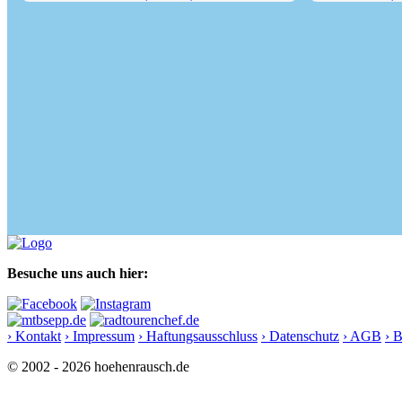
Tristmahlnschneid (1452 m)...
Kranzhorn (136
Besuche uns auch hier:
› Kontakt
› Impressum
› Haftungsausschluss
› Datenschutz
› AGB
› 
© 2002 - 2026 hoehenrausch.de