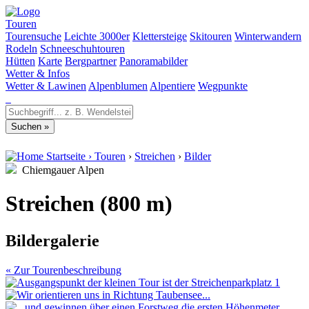
Touren
Tourensuche
Leichte 3000er
Klettersteige
Skitouren
Winterwandern
Rodeln
Schneeschuhtouren
Hütten
Karte
Bergpartner
Panoramabilder
Wetter & Infos
Wetter & Lawinen
Alpenblumen
Alpentiere
Wegpunkte
Startseite
›
Touren
›
Streichen
›
Bilder
Chiemgauer Alpen
Streichen (800 m)
Bildergalerie
« Zur Tourenbeschreibung