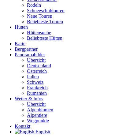
Rodeln
Schneeschuhtouren
Neue Touren
Beliebteste Touren
Hütten
Hüttensuche
Beliebteste Hütten
Karte
Bergpartner
Panoramabilder
Übersicht
Deutschland
Österreich
Italien
Schweiz
Frankreich
Rumänien
Wetter & Infos
Übersicht
Alpenblumen
Alpentiere
Wegpunkte
Kontakt
English