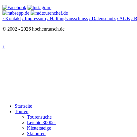
› Kontakt
› Impressum
› Haftungsausschluss
› Datenschutz
› AGB
› 
© 2002 - 2026 hoehenrausch.de
↑
Startseite
Touren
Tourensuche
Leichte 3000er
Klettersteige
Skitouren