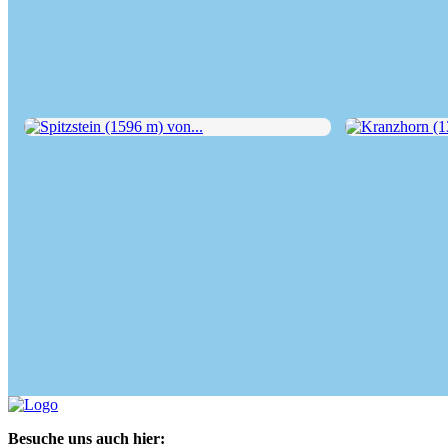
Spitzstein (1596 m) von...
Kranzhorn (136
Besuche uns auch hier: