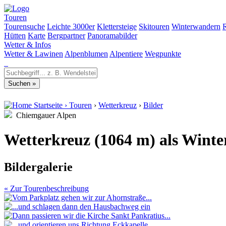
Touren
Tourensuche
Leichte 3000er
Klettersteige
Skitouren
Winterwandern
Hütten
Karte
Bergpartner
Panoramabilder
Wetter & Infos
Wetter & Lawinen
Alpenblumen
Alpentiere
Wegpunkte
Startseite
›
Touren
›
Wetterkreuz
›
Bilder
Chiemgauer Alpen
Wetterkreuz (1064 m) als Wint
Bildergalerie
« Zur Tourenbeschreibung