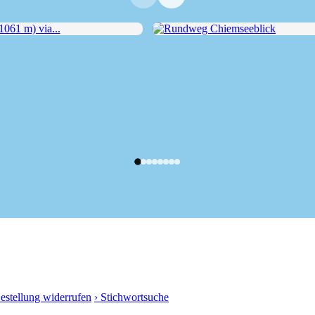
61 m) via...
Rundweg Chiemseeblick
Bestellung widerrufen
› Stichwortsuche