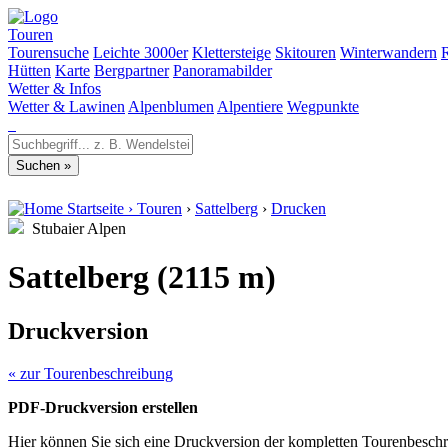
Touren
Tourensuche
Leichte 3000er
Klettersteige
Skitouren
Winterwandern
Hütten
Karte
Bergpartner
Panoramabilder
Wetter & Infos
Wetter & Lawinen
Alpenblumen
Alpentiere
Wegpunkte
Startseite
›
Touren
›
Sattelberg
›
Drucken
Stubaier Alpen
Sattelberg (2115 m)
Druckversion
« zur Tourenbeschreibung
PDF-Druckversion erstellen
Hier können Sie sich eine Druckversion der kompletten Tourenbeschr