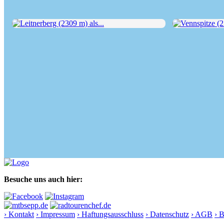
Leitnerberg (2309 m) als...
Vennspitze (2390
Besuche uns auch hier:
› Kontakt
› Impressum
› Haftungsausschluss
› Datenschutz
› AGB
› 