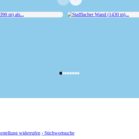
 m) als...
Stafflacher Wand (1430 m)...
Bestellung widerrufen
› Stichwortsuche